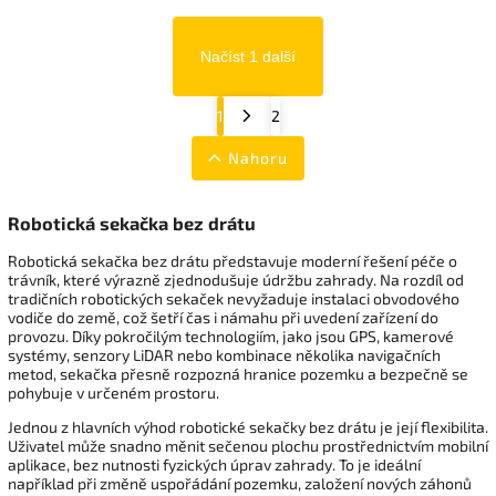
Načíst 1 další
1
2
Nahoru
Robotická sekačka bez drátu
Robotická sekačka bez drátu představuje moderní řešení péče o
trávník, které výrazně zjednodušuje údržbu zahrady. Na rozdíl od
tradičních robotických sekaček nevyžaduje instalaci obvodového
vodiče do země, což šetří čas i námahu při uvedení zařízení do
provozu. Díky pokročilým technologiím, jako jsou GPS, kamerové
systémy, senzory LiDAR nebo kombinace několika navigačních
metod, sekačka přesně rozpozná hranice pozemku a bezpečně se
pohybuje v určeném prostoru.
Jednou z hlavních výhod robotické sekačky bez drátu je její flexibilita.
Uživatel může snadno měnit sečenou plochu prostřednictvím mobilní
aplikace, bez nutnosti fyzických úprav zahrady. To je ideální
například při změně uspořádání pozemku, založení nových záhonů