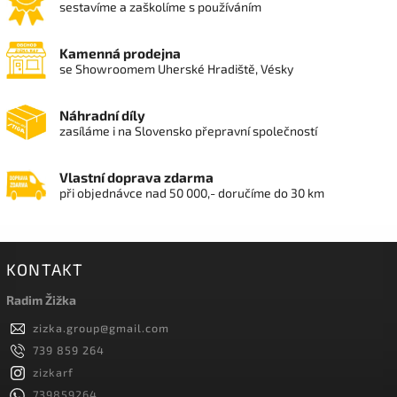
sestavíme a zaškolíme s používáním
Kamenná prodejna
se Showroomem Uherské Hradiště, Vésky
Náhradní díly
zasíláme i na Slovensko přepravní společností
Vlastní doprava zdarma
při objednávce nad 50 000,- doručíme do 30 km
KONTAKT
Radim Žižka
zizka.group
@
gmail.com
739 859 264
zizkarf
739859264