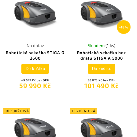
–18 %
Na dotaz
Skladem
(1 ks)
Robotická sekačka STIGA G
Robotická sekačka bez
3600
drátu STIGA A 5000
Do košíku
Do košíku
49 579 Kč bez DPH
83 876 Kč bez DPH
59 990 Kč
101 490 Kč
BEZDRÁTOVÁ
BEZDRÁTOVÁ