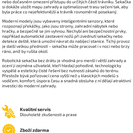
nebo dočasném omezení přístupu do určitých částí trávníku. Sekačka
si dokáže uložit mapu zahrady a optimalizovat trasu sečení tak, aby
byla práce co nejefektivnější a trávník rovnoměrně posekaný.
Moderní modely jsou vybaveny inteligentními senzory, které
rozpoznají překážky, jako jsou stromy, zahradní nábytek nebo
hračky, a bezpečně se jim vyhnou. Nechybí ani bezpečnostní prvky,
například automatické zastavení nožů při zvednutí sekačky nebo
detekce deště, která umožní návrat do nabíjecí stanice. Tichý provoz
je další velkou předností – sekačka může pracovat i v noci nebo brzy
ráno, aniž by rušila okolí.
Robotická sekačka bez drátu je vhodná pro menší i větší zahrady a
ocení ji zejména uživatelé, kteří hledají pohodlné, technologicky
vyspělé a esteticky čisté řešení bez nutnosti zásahů do terénu.
Přestože bývá pořizovací cena vyšší než u klasických modelů s
vodičem, komfort, úspora času a snadná obsluha z ní dělají atraktivní
investici do moderní zahrady.
Kvalitní servis
Dlouholeté zkušenosti a praxe
Zboží zdarma