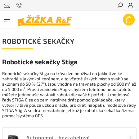
Hledat
ROBOTICKÉ SEKAČKY
Robotické sekačky Stiga
Robotické sekačky Stiga na trávu lze používat na jakkoli velké
zahradě s jakýmkoli terénem, a to včetně úzkých míst a svahů se
sklonem do 50 % (27°). Jsou vhodné na travnaté plochy od 600 m² až
do 5 000 m². Prostřednictvím App v chytrém telefonu nebo tabletu,
můžete jednoduše nastavit robota dle vašich potřeb. U modelové
řady STIGA G se do zemi natáhne drát pomocí pokladače, který
vytvoří v távě pouze úzkou drážku pro drát, naopak u modelové řady
STIGA Stig-A se drát nenatahuje jelikož je robotická sekačka řízena
pomocí systému GPS.
Autonomní - bezkabelové