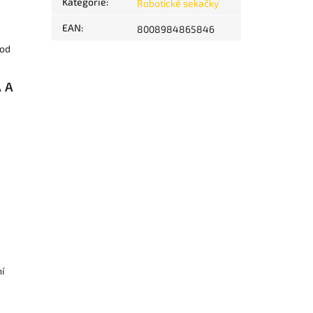
Kategorie
:
Robotické sekačky
e
EAN
:
8008984865846
pod
A A
í