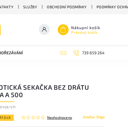
NTAKTY
SLUŽBY
OBCHODNÍ PODMÍNKY
PODMÍNKY OCHR
Nákupní košík
Prázdný košík
PROŘEZÁVÁNÍ
ZAHRADNÍ NŮŽKY
ZAHRADNÍ NÁŘADÍ STIGA
739 859 264
OTICKÁ SEKAČKA BEZ DRÁTU
A A 500
01128/ST1
Značka:
Stiga
Neohodnoceno
ÁTOVÁ