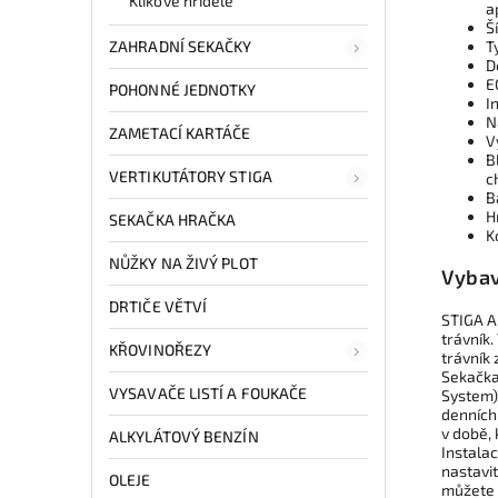
Klikové hřídele
a
Š
ZAHRADNÍ SEKAČKY
T
D
E
POHONNÉ JEDNOTKY
I
N
ZAMETACÍ KARTÁČE
V
B
VERTIKUTÁTORY STIGA
c
B
H
SEKAČKA HRAČKA
K
NŮŽKY NA ŽIVÝ PLOT
Vybav
DRTIČE VĚTVÍ
STIGA A
trávník.
KŘOVINOŘEZY
trávník 
Sekačka
VYSAVAČE LISTÍ A FOUKAČE
System)
denních
v době, 
ALKYLÁTOVÝ BENZÍN
Instalac
nastavit
OLEJE
můžete 