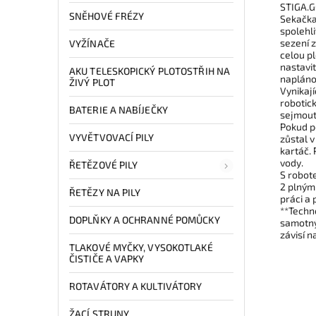
STIGA.G
SNĚHOVÉ FRÉZY
Sekačka
spolehl
sezení 
VYŽÍNAČE
celou p
nastavi
AKU TELESKOPICKÝ PLOTOSTŘIH NA
naplánov
ŽIVÝ PLOT
Vynikaj
robotick
BATERIE A NABÍJEČKY
sejmout 
Pokud po
VYVĚTVOVACÍ PILY
zůstal v
kartáč.
vody.
ŘETĚZOVÉ PILY
S robot
2 plným
ŘETĚZY NA PILY
práci a 
**Techn
DOPLŇKY A OCHRANNÉ POMŮCKY
samotný
závisí 
TLAKOVÉ MYČKY, VYSOKOTLAKÉ
ČISTIČE A VAPKY
ROTAVÁTORY A KULTIVÁTORY
ŽACÍ STRUNY