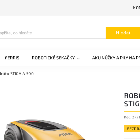
KO
Hledat
FERRIS
ROBOTICKÉ SEKAČKY
AKU NŮŽKY A PILY NA 
drátu STIGA A 500
ROB
STIG
Kód:
2R71
BEZDR