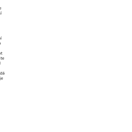
e
í
í
o
ot
jte
d
ídá
je