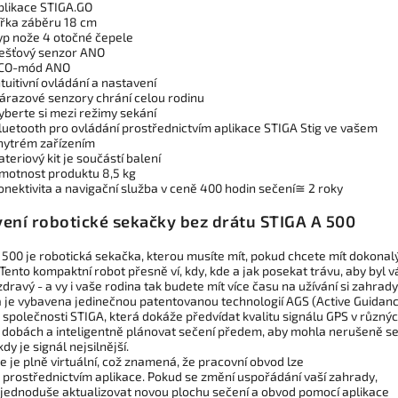
plikace STIGA.GO
ířka záběru 18 cm
yp nože 4 otočné čepele
ešťový senzor ANO
CO-mód ANO
ntuitivní ovládání a nastavení
árazové senzory chrání celou rodinu
yberte si mezi režimy sekání
luetooth pro ovládání prostřednictvím aplikace STIGA Stig ve vašem
hytrém zařízením
ateriový kit je součástí balení
motnost produktu 8,5 kg
onektivita a navigační služba v ceně 400 hodin sečení≅ 2 roky
ení robotické sekačky bez drátu STIGA A 500
 500 je robotická sekačka, kterou musíte mít, pokud chcete mít dokonal
 Tento kompaktní robot přesně ví, kdy, kde a jak posekat trávu, aby byl v
zdravý - a vy i vaše rodina tak budete mít více času na užívání si zahrady
 je vybavena jedinečnou patentovanou technologií AGS (Active Guidan
 společnosti STIGA, která dokáže předvídat kvalitu signálu GPS v různý
 dobách a inteligentně plánovat sečení předem, aby mohla nerušeně s
kdy je signál nejsilnější.
e je plně virtuální, což znamená, že pracovní obvod lze
prostřednictvím aplikace. Pokud se změní uspořádání vaší zahrady,
jednoduše aktualizovat novou plochu sečení a obvod pomocí aplikace