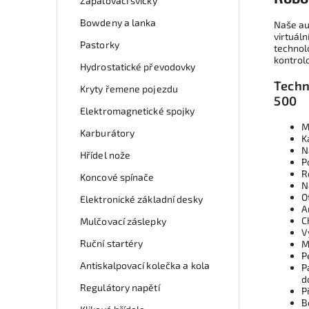
Zapalovací svíčky
Bowdeny a lanka
Naše au
virtuáln
Pastorky
technol
kontrol
Hydrostatické převodovky
Techn
Kryty řemene pojezdu
500
Elektromagnetické spojky
M
Karburátory
K
N
Hřídel nože
P
R
Koncové spínače
N
O
Elektronické základní desky
A
C
Mulčovací záslepky
V
Ruční startéry
M
P
Antiskalpovací kolečka a kola
P
d
Regulátory napětí
P
B