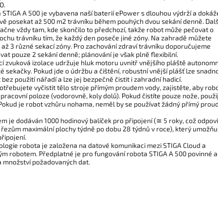
O.
 STIGA A 500 je vybavena naší baterií ePower s dlouhou výdrží a dokáž
ivě posekat až 500 m2 trávníku během pouhých dvou sekání denně. Dalš
začne vždy tam, kde skončilo to předchozí, takže robot může pečovat o
lochu trávníku tím, že každý den poseče jiné zóny. Na zahradě můžete
t až 3 různé sekací zóny. Pro zachování zdraví trávníku doporučujeme
at pouze 2 sekání denně; plánování je však plně flexibilní.
ící zvuková izolace udržuje hluk motoru uvnitř vnějšího pláště autonomn
é sekačky. Pokud jde o údržbu a čištění, robustní vnější plášť lze snadn
bez použití nářadí a lze jej bezpečně čistit i zahradní hadicí.
třebujete vyčistit tělo stroje přímým proudem vody, zajistěte, aby rob
 pracovní poloze (vodorovně, koly dolů). Pokud čistíte pouze nože, použi
 Pokud je robot vzhůru nohama, neměl by se používat žádný přímý prou
em je dodáván 1000 hodinový balíček pro připojení (≅ 5 roky, což odpov
 řezům maximální plochy týdně po dobu 28 týdnů v roce), který umožňu
připojení.
ologie robota je založena na datové komunikaci mezi STIGA Cloud a
m robotem. Předplatné je pro fungování robota STIGA A 500 povinné a
na množství požadovaných dat.