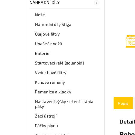
NÁHRADNÍ DÍLY
Nože
Náhradní díly Stiga
Olejové filtry
Unašeče nožů
Baterie
Startovací relé (solenoid)
Vzduchové filtry
Klínové řemeny
Řemenice a kladky
Nastavení výšky sečení - táhla,
Popis
páky
Žací ústrojí
Detai
Páčky plynu
Robo