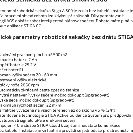
tonomní robotická sekačka Stiga A 500 je zcela bez kabelů. Instalace j
í a pracovní obvod robota lze kdykoli přizpůsobit. Díky patentované
ogii AGS dokáže robot inteligentně plánovat sečení. Robota máte plně 
ou z aplikace STIGA.GO.
ické parametry robotické sekačky bez drátu STIG
aximální pracovní plocha až 500 m2
apacita baterie 2 Ah
apětí baterie 25,2 V
očet baterií 1
ozsah výšky sečení 20 - 60 mm
astavení výšky elektrické
táčky nože 2850 rpm
utomaticky zkrácená cesta zpět do stanice
hytré nastavení výšky sečení možno dokoupit (upgradovat)
ýška seče možno dokoupit (upgradovat)
aximální rychlost sečení 22 m/m
erfektně vyvážené na všech terénech až do sklonu 45 % (24°)
atentovaná technologie STIGA Active Guidance System pro předpovídán
ostupnosti signálu GPS a efektivní sečení
řipojení 4G a služba STIGA Cloud k zajištění neustálé komunikace
ez kabelu. Instalace je virtuální a provádí se jednoduše prostřednictvím