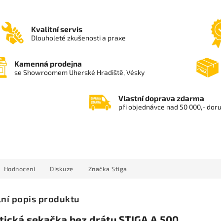
Kvalitní servis
Dlouholeté zkušenosti a praxe
Kamenná prodejna
se Showroomem Uherské Hradiště, Vésky
Vlastní doprava zdarma
při objednávce nad 50 000,- dor
Hodnocení
Diskuze
Značka
Stiga
lní popis produktu
tická sekačka bez drátu STIGA A 500