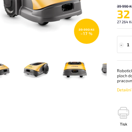
39 990 K
32
27 264 K
39 990 Kč
–17 %
Robotic
ploch do
pracovní
Detailn
Tisk