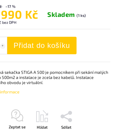
č
–17 %
 990 Kč
Skladem
(1 ks)
č bez DPH
Přidat do košíku
ká sekačka STIGA A 500 je pomocníkem při sekání malých
 500m2 a instalace je zcela bez kabelů. Instalace
ho obvodu je virtuální.
í informace
Zeptat se
Hlídat
Sdílet