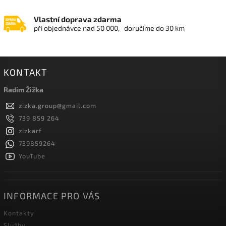
Vlastní doprava zdarma
při objednávce nad 50 000,- doručíme do 30 km
KONTAKT
Radim Žižka
zizka.group
@
gmail.com
739 859 264
zizkarf
739859264
YouTube
INFORMACE PRO VÁS
Kontakty
Služby