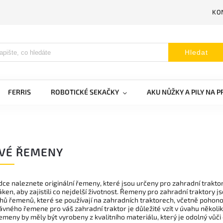
KO
Hledat
FERRIS
ROBOTICKÉ SEKAČKY
AKU NŮŽKY A PILY NA 
VÉ ŘEMENY
dce naleznete originální řemeny, které jsou určeny pro zahradní traktor
ken, aby zajistili co nejdelší životnost.
Řemeny pro zahradní traktory jso
hů řemenů, které se používají na zahradních traktorech, včetně pohono
vného řemene pro váš zahradní traktor je důležité vzít v úvahu několik 
emeny by měly být vyrobeny z kvalitního materiálu, který je odolný vůč