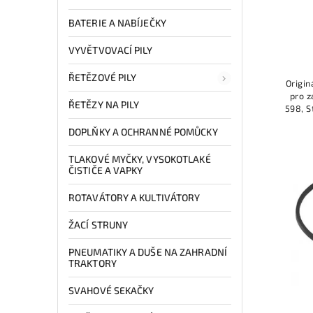
BATERIE A NABÍJEČKY
VYVĚTVOVACÍ PILY
ŘETĚZOVÉ PILY
Origin
pro z
ŘETĚZY NA PILY
598, S
2098 H
DOPLŇKY A OCHRANNÉ POMŮCKY
TLAKOVÉ MYČKY, VYSOKOTLAKÉ
ČISTIČE A VAPKY
ROTAVÁTORY A KULTIVÁTORY
ŽACÍ STRUNY
PNEUMATIKY A DUŠE NA ZAHRADNÍ
TRAKTORY
SVAHOVÉ SEKAČKY