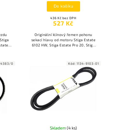
Do košíku
436 Kč bez DPH
527 Kč
ezdu
Originální klínový řemen pohonu
Stiga
sekací hlavy od motoru Stiga Estate
state
6102 HW, Stiga Estate Pro 20, Stiga
LAND s
Estate Royal, Stiga Estate 7102 HWS a
další.
64383/0
Kód:
1134-9103-01
Skladem
(4 ks)