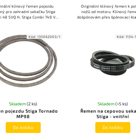
ginální klínový řemen pojezdu
Originální klínový řemen k p
ný pro zahradní sekačku Stiga
nožů od motoru. Klínový řem
 48 SVQ H, Stiga Combi 748 V,
došpónovám přes špónovací kl
a Combi 48 SVQ a další. Vnější
sekacím ústrojí. Vhodný pro 
délka je 737 mm.
sečení 102 cm.
Kód:
135062003/1
Kód:
1134-
Skladem
(2 ks)
Skladem
(>5 ks)
n pojezdu Stiga Tornado
Řemen na cepovou sek
MP98
Stiga - vnitřní
Do košíku
Do košíku