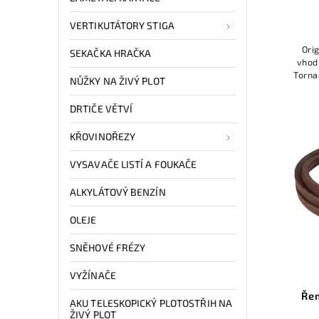
VERTIKUTÁTORY STIGA
Ori
SEKAČKA HRAČKA
vhod
Torna
NŮŽKY NA ŽIVÝ PLOT
H, Sti
DRTIČE VĚTVÍ
KŘOVINOŘEZY
VYSAVAČE LISTÍ A FOUKAČE
ALKYLÁTOVÝ BENZÍN
OLEJE
SNĚHOVÉ FRÉZY
VYŽÍNAČE
Ře
AKU TELESKOPICKÝ PLOTOSTŘIH NA
ŽIVÝ PLOT