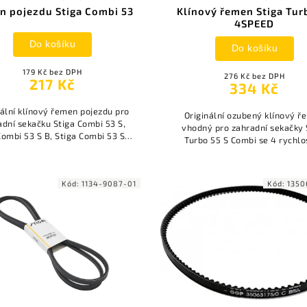
n pojezdu Stiga Combi 53
Klínový řemen Stiga Tur
4SPEED
Do košíku
Do košíku
179 Kč bez DPH
276 Kč bez DPH
217 Kč
334 Kč
nální klínový řemen pojezdu pro
Originální ozubený klínový 
adní sekačku Stiga Combi 53 S,
vhodný pro zahradní sekačky 
Combi 53 S B, Stiga Combi 53 SE,
Turbo 55 S Combi se 4 rychlo
 Combi 53 SE Q, Stiga Combi 53
(variátorem). Vnější délka řem
SQ B.
838 mm.
Kód:
1134-9087-01
Kód:
1350