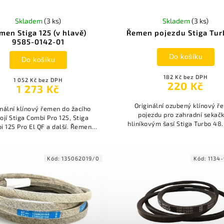
Skladem
(3 ks)
Skladem
(3 ks)
men Stiga 125 (v hlavě)
Řemen pojezdu Stiga Tur
9585-0142-01
Do košíku
Do košíku
182 Kč bez DPH
1 052 Kč bez DPH
220 Kč
1 273 Kč
Originální ozubený klínový 
inální klínový řemen do žacího
pojezdu pro zahradní sekačk
ojí Stiga Combi Pro 125, Stiga
hliníkovým šasí Stiga Turbo 48.
i 125 Pro El QF a další. Řemen
délka řemene je 750 mm se ší
ní všechny nože a je umístněn
mm.
pod krytem.
Kód:
135062019/0
Kód:
1134