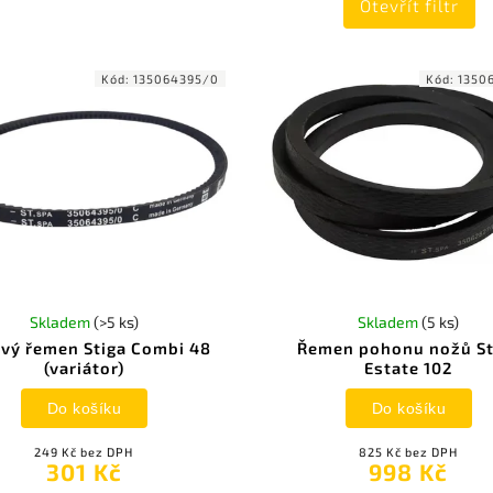
Otevřít filtr
Kód:
135064395/0
Kód:
1350
Skladem
(>5 ks)
Skladem
(5 ks)
ový řemen Stiga Combi 48
Řemen pohonu nožů St
(variátor)
Estate 102
Do košíku
Do košíku
249 Kč bez DPH
825 Kč bez DPH
301 Kč
998 Kč