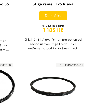
bo 55
Stiga řemen 125 hlava
Do košíku
979 Kč bez DPH
1 185 Kč
Originální klínový řemen pro pohon od
řemen
žacího ústrojí Stiga Combi 125 k
Stiga
dvojřemenici pod Parka (mezi žacím
stmi
ústrojí a Parkem). Vnější délka je 2007
ene je
mm.
63175/0
Kód:
1319-1918-01