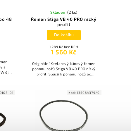
Skladem
(2 ks)
bo 48
Řemen Stiga VB 40 PRO nízký
profil
Do košíku
1 289 Kč bez DPH
1 560 Kč
řemen
Originální Kevlarový klínový řemen
y s
pohonu nožů Stiga VB 40 PRO nízký
 Vnější
profil. Slouží k pohonu nožů od
řkou 8
motoru. Řemen je velmi pevný.
-9108-01
Kód:
135064379/0