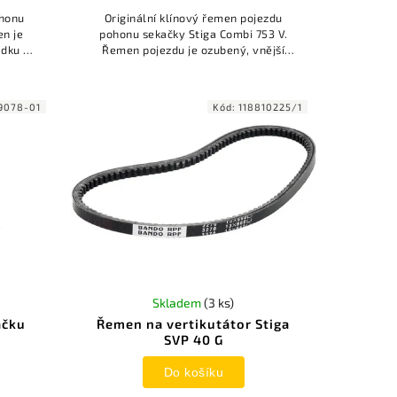
ohonu
Originální klínový řemen pojezdu
en je
pohonu sekačky Stiga Combi 753 V.
adku na
Řemen pojezdu je ozubený, vnější
záběr
délka je 793 mm a šířka 9,7 mm.
9078-01
Kód:
118810225/1
Skladem
(3 ks)
ačku
Řemen na vertikutátor Stiga
SVP 40 G
Do košíku