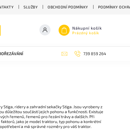
NTAKTY
SLUŽBY
OBCHODNÍ PODMÍNKY
PODMÍNKY OCHR
Nákupní košík
Prázdný košík
PROŘEZÁVÁNÍ
ZAHRADNÍ NŮŽKY
ZAHRADNÍ NÁŘADÍ STIGA
739 859 264
y Stiga, ridery a zahradní sekačky Stiga. Jsou vyrobeny z
u důležitou součástí jejich pohonu a funkčnosti. Existuje
vých řemenů, řemenů pro řezání trávy a dalších. Při
faktorů, jako je model traktoru, typ pohonu a konkrétní
i opotřebení a má správné rozměry pro váš traktor.