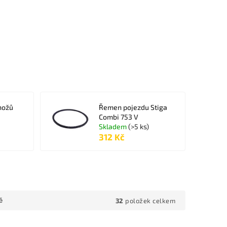
nožů
Řemen pojezdu Stiga
Combi 753 V
Skladem
(>5 ks)
312 Kč
32
položek celkem
ě