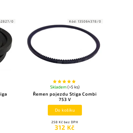
62827/0
Kód:
135064378/0
Skladem
(>5 ks)
iga
Řemen pojezdu Stiga Combi
753 V
Do košíku
258 Kč bez DPH
312 Kč