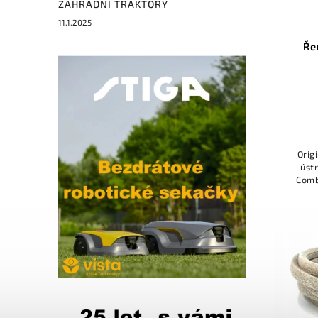
ZAHRADNÍ TRAKTORY
11.1.2025
Ře
Orig
ústr
Comb
pohá