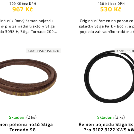
799 Kč bez DPH
438 Kč bez DPH
967 Kč
530 Kč
ginální klínový řemen pojezdu
Originální řemen na pohon c
ný pro zahradní traktory Stiga
sekačky Stiga Park - boční, a
do 3098 H, Stiga Tornado 2098
pojezdu zahradního traktoru V
ga Tornado 2198 H, Stiga Tornado
Vnější délka 1028 mm. Mate
598 a další.
Kevlar.
Kód:
135061504/0
Kód:
1350
Skladem
(2 ks)
Skladem
(3 ks)
men pohonu nožů Stiga
Řemen pojezdu Stiga Es
Tornado 98
Pro 9102,9122 XWS 4