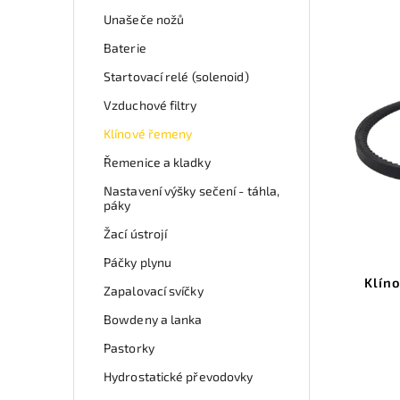
Unašeče nožů
Baterie
Startovací relé (solenoid)
Vzduchové filtry
Klínové řemeny
Řemenice a kladky
Nastavení výšky sečení - táhla,
páky
Žací ústrojí
Páčky plynu
Klín
Zapalovací svíčky
Bowdeny a lanka
Pastorky
Hydrostatické převodovky