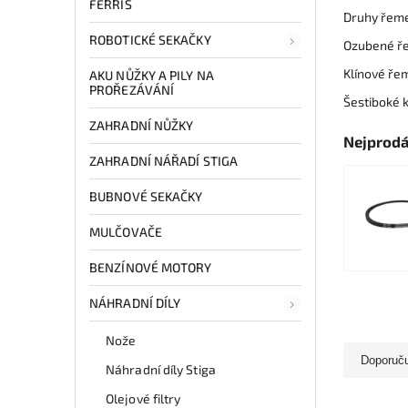
FERRIS
Druhy řem
ROBOTICKÉ SEKAČKY
Ozubené ř
Klínové ře
AKU NŮŽKY A PILY NA
PROŘEZÁVÁNÍ
Šestiboké 
ZAHRADNÍ NŮŽKY
Nejprodá
ZAHRADNÍ NÁŘADÍ STIGA
BUBNOVÉ SEKAČKY
MULČOVAČE
BENZÍNOVÉ MOTORY
NÁHRADNÍ DÍLY
Nože
Doporuč
Náhradní díly Stiga
Olejové filtry