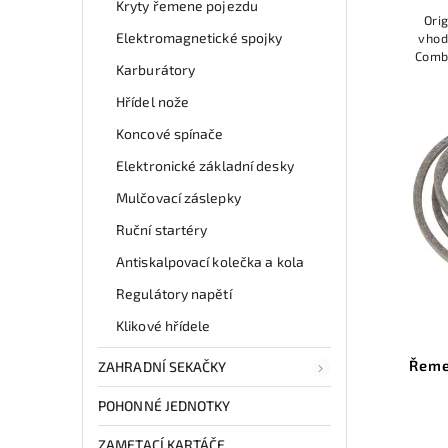
Kryty řemene pojezdu
Ori
Elektromagnetické spojky
vhod
Combi
Karburátory
Stig
Hřídel nože
Koncové spínače
Elektronické základní desky
Mulčovací záslepky
Ruční startéry
Antiskalpovací kolečka a kola
Regulátory napětí
Klikové hřídele
Řeme
ZAHRADNÍ SEKAČKY
POHONNÉ JEDNOTKY
ZAMETACÍ KARTÁČE