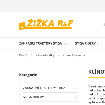
ZAHRADNÍ TRAKTORY STIGA
STIGA RIDERY
Domů
/
Náhradní díly
/
Klínové řemeny
KLÍNO
Kategorie
V naší nabí
ZAHRADNÍ TRAKTORY STIGA
několika vlá
několik dru
STIGA RIDERY
výběru sprá
aplikace. Ř