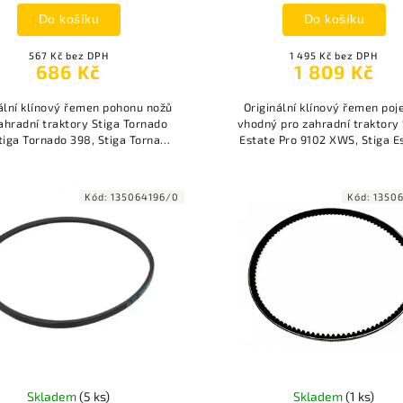
Do košíku
Do košíku
567 Kč bez DPH
1 495 Kč bez DPH
686 Kč
1 809 Kč
ální klínový řemen pohonu nožů
Originální klínový řemen poj
ahradní traktory Stiga Tornado
vhodný pro zahradní traktory 
tiga Tornado 398, Stiga Tornado
Estate Pro 9102 XWS, Stiga E
, Stiga Tornado 2198 H a další.
9122 XWS a Stiga Estate OVER
pohonem 4WD.
Kód:
135064196/0
Kód:
1350
Skladem
(5 ks)
Skladem
(1 ks)