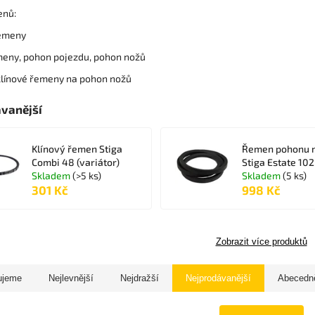
enů:
emeny
meny, pohon pojezdu, pohon nožů
klínové řemeny na pohon nožů
vanější
Klínový řemen Stiga
Řemen pohonu 
Combi 48 (variátor)
Stiga Estate 102
Skladem
(>5 ks)
Skladem
(5 ks)
301 Kč
998 Kč
Zobrazit více produktů
ujeme
Nejlevnější
Nejdražší
Nejprodávanější
Abecedn