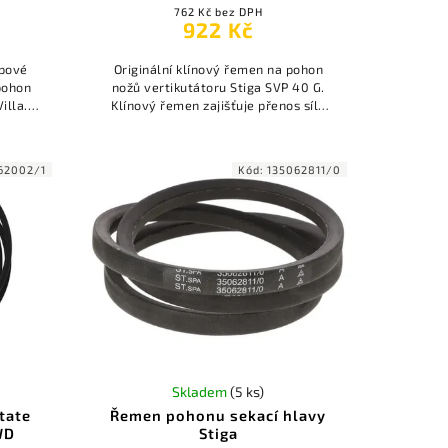
762 Kč bez DPH
922 Kč
epové
Originální klínový řemen na pohon
 pohon
nožů vertikutátoru Stiga SVP 40 G.
illa.
Klínový řemen zajišťuje přenos síly
riál
mezi motorem na noži.
62002/1
Kód:
135062811/0
Skladem
(5 ks)
tate
Řemen pohonu sekací hlavy
WD
Stiga