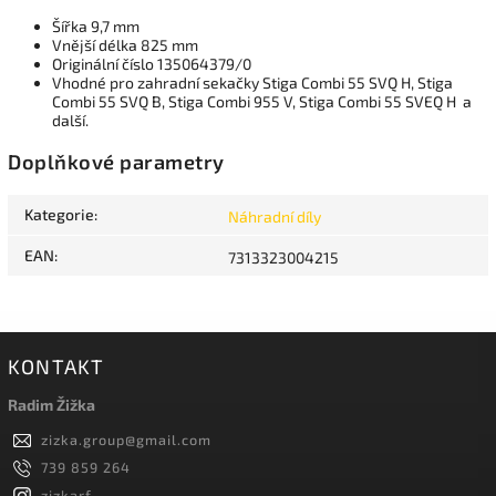
Šířka 9,7 mm
Vnější délka 825 mm
Originální číslo 135064379/0
Vhodné pro zahradní sekačky Stiga Combi 55 SVQ H, Stiga
Combi 55 SVQ B, Stiga Combi 955 V, Stiga Combi 55 SVEQ H a
další.
Doplňkové parametry
Kategorie
:
Náhradní díly
EAN
:
7313323004215
KONTAKT
Radim Žižka
zizka.group
@
gmail.com
739 859 264
zizkarf