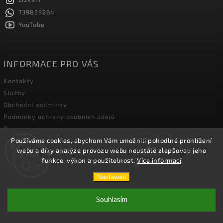
739859264
YouTube
INFORMACE PRO VÁS
Kontakty
Služby
Obchodní podmínky
Podmínky ochrany osobních údajů
Doprava
Používáme cookies, abychom Vám umožnili pohodlné prohlížení
Blog zahradní techniky
webu a díky analýze provozu webu neustále zlepšovali jeho
funkce, výkon a použitelnost.
Více informací
Copyright 2026
Žižka R&F s.r.o.
. Všechna práva vyhrazena.
Nastavení
Vytvořil
Shoptet
| Design
Shoptak.cz.
Souhlasím