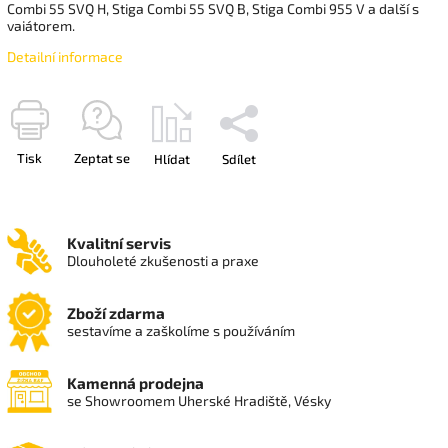
Combi 55 SVQ H, Stiga Combi 55 SVQ B, Stiga Combi 955 V a další s
vaiátorem.
Detailní informace
Tisk
Zeptat se
Hlídat
Sdílet
Kvalitní servis
Dlouholeté zkušenosti a praxe
Zboží zdarma
sestavíme a zaškolíme s používáním
Kamenná prodejna
se Showroomem Uherské Hradiště, Vésky