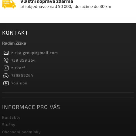
Vlastní doprava zdarma
při objednávce nad 50 000,- doručíme do 30 km
KONTAKT
Radim Žižka
zizka.group
@
gmail.com
739 859 264
zizkarf
739859264
YouTube
INFORMACE PRO VÁS
Kontakty
Služby
Obchodní podmínky