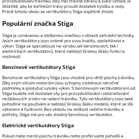
provzdušňování trávníku. Aby měl trávník zdravý a svěží vzhled, je
důležité, aby ke kořínkům trávy proudil dostatek kyslíku a vody.
Právě tohoto úkolu se vertikutátory Stiga úspěšně zhostí.
Populární značka Stiga
Stiga je uznávanou a oblíbenou značkou v oblasti zahradní techniky.
Jejich vertikutátory jsou známé pro svou kvalitu, spolehlivost a
výkon. Stiga se specializuje na výrobu jak benzínových, tak i
elektrických vertikutátorů, které nabízejí širokou škálu funkcí a
možností.
Benzínové vertikutátory Stiga
Benzínové vertikutátory Stiga jsou vhodné pro větší plochy trávníku.
Díky svým silným motorům jsou schopny zvládnout náročné
podmínky a poskytují vysoký výkon. S benzínovým vertikutátorem od
Stiga budete mít dostatek síly pro provzdušňování i odstraňování
nežádoucích vrstev na vašem trávníku. Tyto vertikutátory jsou také
pohodlné na používání a nabízejí širokou škálu modelů, které se liší
výkonem a funkcemi. Bez ohledu na velikost vašeho trávníku a
potřeby, Stiga má pro vás vhodný benzínový vertikutátor.
Elektrické vertikutátory Stiga
Pokud máte menší plochu trávníku nebo preferujete pohodlí a