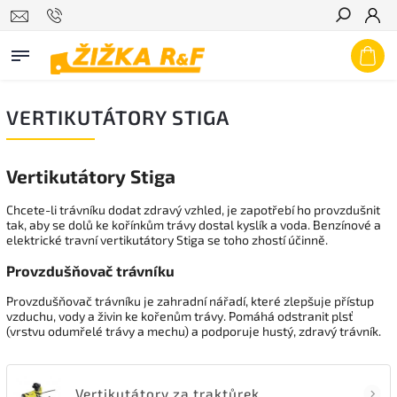
Hledat
VERTIKUTÁTORY STIGA
Vertikutátory Stiga
Chcete-li trávníku dodat zdravý vzhled, je zapotřebí ho provzdušnit
tak, aby se dolů ke kořínkům trávy dostal kyslík a voda. Benzínové a
elektrické travní vertikutátory Stiga se toho zhostí účinně.
Provzdušňovač trávníku
Provzdušňovač trávníku je zahradní nářadí, které zlepšuje přístup
vzduchu, vody a živin ke kořenům trávy. Pomáhá odstranit plsť
(vrstvu odumřelé trávy a mechu) a podporuje hustý, zdravý trávník.
Vertikutátory za traktůrek