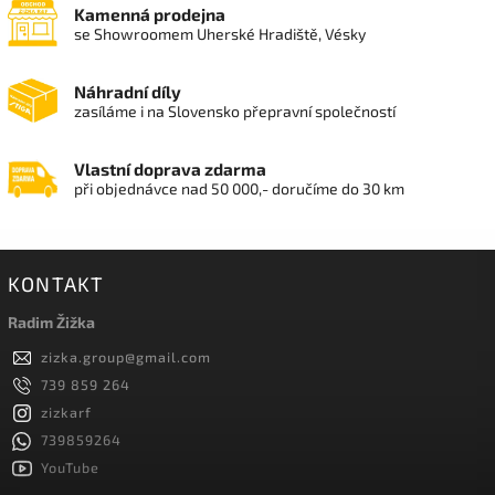
Kamenná prodejna
se Showroomem Uherské Hradiště, Vésky
Náhradní díly
zasíláme i na Slovensko přepravní společností
Vlastní doprava zdarma
při objednávce nad 50 000,- doručíme do 30 km
KONTAKT
Radim Žižka
zizka.group
@
gmail.com
739 859 264
zizkarf
739859264
YouTube