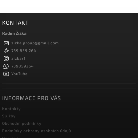
KONTAKT
Radim Žižka
zizka.group
@
gmail.com
739 859 264
zizkarf
739859264
YouTube
INFORMACE PRO VÁS
Kontakty
Služby
Obchodní podmínky
Podmínky ochrany osobních údajů
Doprava