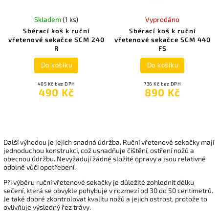
Skladem
(1 ks)
Vyprodáno
Sběrací koš k ruční
Sběrací koš k ruční
vřetenové sekačce SCM 240
vřetenové sekačce SCM 440
R
FS
Do košíku
Do košíku
405 Kč bez DPH
736 Kč bez DPH
490 Kč
890 Kč
Další výhodou je jejich snadná údržba. Ruční vřetenové sekačky mají
jednoduchou konstrukci, což usnadňuje čištění, ostření nožů a
obecnou údržbu. Nevyžadují žádné složité opravy a jsou relativně
odolné vůči opotřebení.
Při výběru ruční vřetenové sekačky je důležité zohlednit délku
sečení, která se obvykle pohybuje v rozmezí od 30 do 50 centimetrů.
Je také dobré zkontrolovat kvalitu nožů a jejich ostrost, protože to
ovlivňuje výsledný řez trávy.