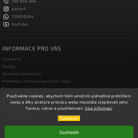
739 859 264
zizkarf
739859264
YouTube
INFORMACE PRO VÁS
Kontakty
Služby
Obchodní podmínky
Podmínky ochrany osobních údajů
Doprava
Blog zahradní techniky
Používáme cookies, abychom Vám umožnili pohodlné prohlížení
webu a díky analýze provozu webu neustále zlepšovali jeho
funkce, výkon a použitelnost.
Více informací
Copyright 2026
Žižka R&F s.r.o.
. Všechna práva vyhrazena.
Nastavení
Vytvořil
Shoptet
| Design
Shoptak.cz.
Souhlasím