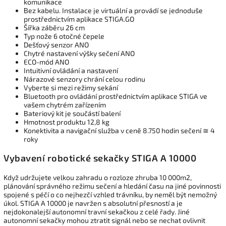
komunikace
Bez kabelu. Instalace je virtuální a provádí se jednoduše
prostřednictvím aplikace STIGA.GO
Šířka záběru 26 cm
Typ nože 6 otočné čepele
Dešťový senzor ANO
Chytré nastavení výšky sečení ANO
ECO-mód ANO
Intuitivní ovládání a nastavení
Nárazové senzory chrání celou rodinu
Vyberte si mezi režimy sekání
Bluetooth pro ovládání prostřednictvím aplikace STIGA ve
vašem chytrém zařízením
Bateriový kit je součástí balení
Hmotnost produktu 12,8 kg
Konektivita a navigační služba v ceně 8.750 hodin sečení ≅ 4
roky
Vybavení robotické sekačky STIGA A 10000
Když udržujete velkou zahradu o rozloze zhruba 10 000m2,
plánování správného režimu sečení a hledání času na jiné povinnosti
spojené s péčí o co nejhezčí vzhled trávníku, by neměl být nemožný
úkol. STIGA A 10000 je navržen s absolutní přesností a je
nejdokonalejší autonomní travní sekačkou z celé řady. Jiné
autonomní sekačky mohou ztratit signál nebo se nechat ovlivnit