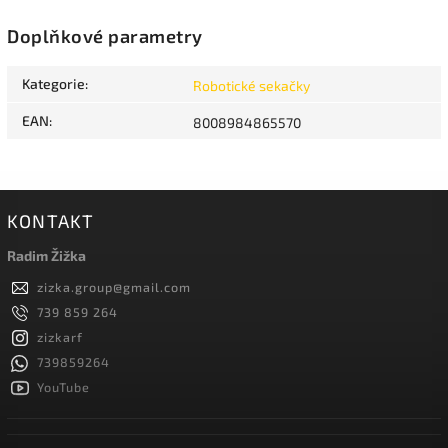
Doplňkové parametry
Kategorie
:
Robotické sekačky
EAN
:
8008984865570
KONTAKT
Radim Žižka
zizka.group
@
gmail.com
739 859 264
zizkarf
739859264
YouTube