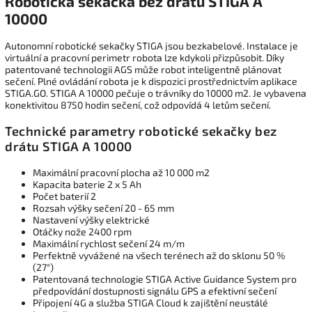
Robotická sekačka bez drátu STIGA A
10000
Autonomní robotické sekačky STIGA jsou bezkabelové. Instalace je
virtuální a pracovní perimetr robota lze kdykoli přizpůsobit. Díky
patentované technologii AGS může robot inteligentně plánovat
sečení. Plné ovládání robota je k dispozici prostřednictvím aplikace
STIGA.GO. STIGA A 10000 pečuje o trávníky do 10000 m2. Je vybavena
konektivitou 8750 hodin sečení, což odpovídá 4 letům sečení.
Technické parametry robotické sekačky bez
drátu STIGA A 10000
Maximální pracovní plocha až 10 000 m2
Kapacita baterie 2 x 5 Ah
Počet baterií 2
Rozsah výšky sečení 20 - 65 mm
Nastavení výšky elektrické
Otáčky nože 2400 rpm
Maximální rychlost sečení 24 m/m
Perfektně vyvážené na všech terénech až do sklonu 50 %
(27°)
Patentovaná technologie STIGA Active Guidance System pro
předpovídání dostupnosti signálu GPS a efektivní sečení
Připojení 4G a služba STIGA Cloud k zajištění neustálé