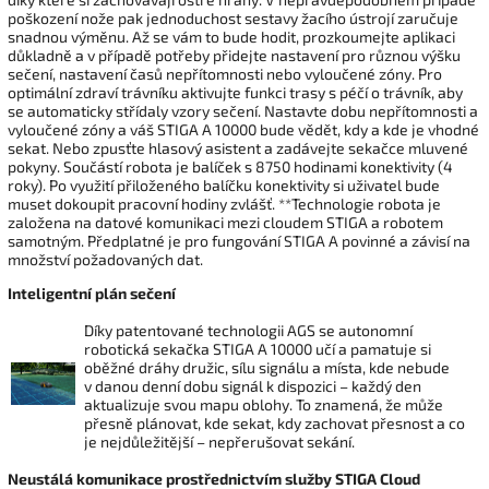
poškození nože pak jednoduchost sestavy žacího ústrojí zaručuje
snadnou výměnu. Až se vám to bude hodit, prozkoumejte aplikaci
důkladně a v případě potřeby přidejte nastavení pro různou výšku
sečení, nastavení časů nepřítomnosti nebo vyloučené zóny. Pro
optimální zdraví trávníku aktivujte funkci trasy s péčí o trávník, aby
se automaticky střídaly vzory sečení. Nastavte dobu nepřítomnosti a
vyloučené zóny a váš STIGA A 10000 bude vědět, kdy a kde je vhodné
sekat. Nebo zpusťte hlasový asistent a zadávejte sekačce mluvené
pokyny. Součástí robota je balíček s 8750 hodinami konektivity (4
roky). Po využití přiloženého balíčku konektivity si uživatel bude
muset dokoupit pracovní hodiny zvlášť. **Technologie robota je
založena na datové komunikaci mezi cloudem STIGA a robotem
samotným. Předplatné je pro fungování STIGA A povinné a závisí na
množství požadovaných dat.
Inteligentní plán sečení
Díky patentované technologii AGS se autonomní
robotická sekačka STIGA A 10000 učí a pamatuje si
oběžné dráhy družic, sílu signálu a místa, kde nebude
v danou denní dobu signál k dispozici – každý den
aktualizuje svou mapu oblohy. To znamená, že může
přesně plánovat, kde sekat, kdy zachovat přesnost a co
je nejdůležitější – nepřerušovat sekání.
Neustálá komunikace prostřednictvím služby STIGA Cloud