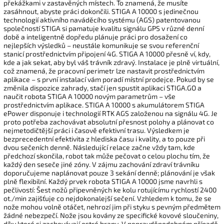
překážkami v zastavěných místech. To znamená, že musíte
zasáhnout, abyste práci dokončili. STIGA A 10000 s jedinečnou
technologií aktivního naváděcího systému (AGS) patentovanou
společností STIGA si pamatuje kvalitu signálu GPS
v různé denní
době a inteligentně dopředu plánuje práci pro dosažení co
nejlepších výsledků – neustále komunikuje se svou referenční
stanicí prostřednictvím připojení 4G. STIGA A 10000 přesně ví, kdy,
kde a jak sekat, aby byl váš trávník zdravý. Instalace je plně virtuální,
což znamená, že pracovní perimetr lze nastavit prostřednictvím
aplikace – s první instalací vám poradí místní prodejce. Pokud by se
změnila dispozice zahrady, stačí jen spustit aplikaci STIGA.GO a
naučit robota STIGA A 10000 novým parametrům – vše
prostřednictvím aplikace. STIGA A 10000 s akumulátorem STIGA
ePower disponuje i technologií RTK AGS založenou na signálu 4G. Je
proto potřeba zachovávat absolutní přesnost polohy a plánovat co
nejmetodičtější práci i časově efektivní trasu. Výsledkem je
bezprecedentní efektivita z hlediska času i kvality, a to pouze při
dvou sečeních denně. Následující relace začne vždy tam, kde
předchozí skončila, robot tak může pečovat o celou plochu tím, že
každý den seseče jiné zóny. V zájmu zachování zdraví trávníku
doporučujeme naplánovat pouze 3 sekání denně; plánování je však
plně flexibilní. Každý prvek robota STIGA A 10000 jsme navrhli s
pečlivostí: Šest nožů připevněných ke kolu rotujícímu rychlostí 2400
ot./min zajišťuje co nejdokonalejší sečení. Vzhledem k tomu, že se
nože mohou volně otáčet, nehrozí jim při styku s pevným předmětem
žádné nebezpečí. Nože jsou kovány ze specifické kovové sloučeniny,
díky které si zachovávají ostré hrany. V nepravděpodobném případě