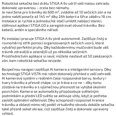
Robotická sekačka bez drátu STIGA A 6v udrží vaši malou zahradu
dokonale upravenou – zcela bez námahy.
Je navržena pro trávníky do 600 m², zvládne až 10 sečicích zón a na
jedno nabití poseče až 145 m² díky 2Ah baterii a šířce záběru 18 cm.
Instalace je rychlá a jednoduchá: stačí umístit nabíjecí stanici,
stáhnout aplikaci STIGA.GO a zaregistrovat obvod trávníku. Bez
kabelů, antén a speciálního nářadí.
Po instalaci pracuje STIGA A 6v plně autonomně. Zajišťuje čistý a
rovnoměrný střih pomocí organizovaných sečicích vzorů, které
vytvářejí perfektní pruhy. Díky každodennímu mulčování bude váš
trávník zdravější a zelenější už po několika sečeních.
Prostřednictvím aplikace si navíc můžete nastavit až 50 zakázaných
zón, kam robotická sekačka nevjede.
Bezpečnou navigaci zajišťuje AI kamera a inteligentní senzory. Díky
technologii STIGA VISTA má robot dokonalý přehled o vaší zahradě.
AI kamerový systém v reálném čase rozpoznává barvy, textury i
tvary trávníku a přesně chápe, co je tráva a co ne – díky tomu
zůstává na trávníku a s výjimečnou přesností se vyhýbá okolním
povrchům. Kamera se automaticky přizpůsobuje světelným
podmínkám a přední LED světlo se aktivuje vždy, když je potřeba
zajistit optimální viditelnost. Díky schopnosti rozpoznat hranice
trávníku a oblasti mimo něj podél virtuálního obvodu dokáže sekačka
také přesně sekat okraje, což zajišťuje čistý a dokonale upravený
vzhled.