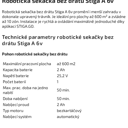
Robotická sekačka bez drátu Stiga A 6v
Robotická sekačka bez drátu Stiga A 6v promění i menší zahradu v
dokonale upravený trávník.
Je ideální pro plochy až 600 m² a zvládne
až 10 zón. Instalace je rychlá a ovládání maximálně jednoduché díky
aplikaci STIGA.GO.
Technické parametry robotické sekačky bez
drátu Stiga A 6v
Pohon robotické sekačky bez drátu
Maximální pracovní plocha
až 600 m2
Kapacita baterie
2 Ah
Napětí baterie
25,2 V
Počet baterií
1
Max. prac. doba na jedno
50 min.
nabití
Doba nabíjení
50 min.
Nabíjecí proud
2 Ah
Typ motoru
bezkartáčový
Nabíjecí systém
automatický