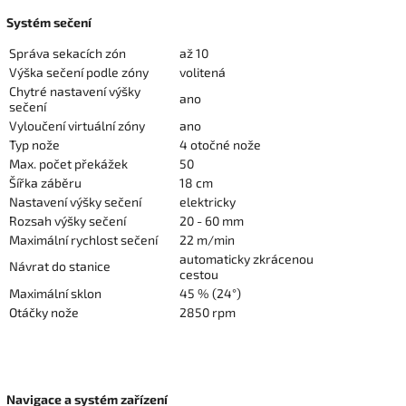
Systém sečení
Správa sekacích zón
až 10
Výška sečení podle zóny
volitená
Chytré nastavení výšky
ano
sečení
Vyloučení virtuální zóny
ano
Typ nože
4 otočné nože
Max. počet překážek
50
Šířka záběru
18 cm
Nastavení výšky sečení
elektricky
Rozsah výšky sečení
20 - 60 mm
Maximální rychlost sečení
22 m/min
automaticky zkrácenou
Návrat do stanice
cestou
Maximální sklon
45 % (24°)
Otáčky nože
2850 rpm
Navigace a systém zařízení