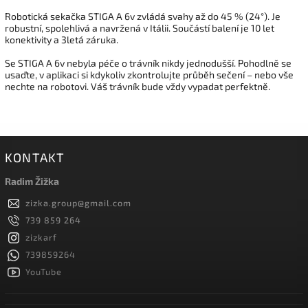
Robotická sekačka STIGA A 6v zvládá svahy až do 45 % (24°). Je
robustní, spolehlivá a navržená v Itálii. Součástí balení je 10 let
konektivity a 3letá záruka.
Se STIGA A 6v nebyla péče o trávník nikdy jednodušší. Pohodlně se
usaďte, v aplikaci si kdykoliv zkontrolujte průběh sečení – nebo vše
nechte na robotovi. Váš trávník bude vždy vypadat perfektně.
KONTAKT
Radim Žižka
zizka.group
@
gmail.com
739 859 264
zizkarf
739859264
YouTube