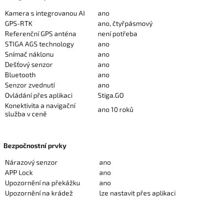
Kamera s integrovanou AI
ano
GPS-RTK
ano, čtyřpásmový
Referenční GPS anténa
není potřeba
STIGA AGS technology
ano
Snímač náklonu
ano
Dešťový senzor
ano
Bluetooth
ano
Senzor zvednutí
ano
Ovládání přes aplikaci
Stiga.GO
Konektivita a navigační
ano 10 roků
služba v ceně
Bezpočnostní prvky
Nárazový senzor
ano
APP Lock
ano
Upozornění na překážku
ano
Upozornění na krádež
lze nastavit přes aplikaci