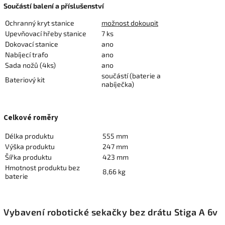
Součástí balení a příslušenství
Ochranný kryt stanice
možnost dokoupit
Upevňovací hřeby stanice
7 ks
Dokovací stanice
ano
Nabíjecí trafo
ano
Sada nožů (4ks)
ano
součástí (baterie a
Bateriový kit
nabíječka)
Celkové roměry
Délka produktu
555 mm
Výška produktu
247 mm
Šířka produktu
423 mm
Hmotnost produktu bez
8,66 kg
baterie
Vybavení robotické sekačky bez drátu Stiga A 6v