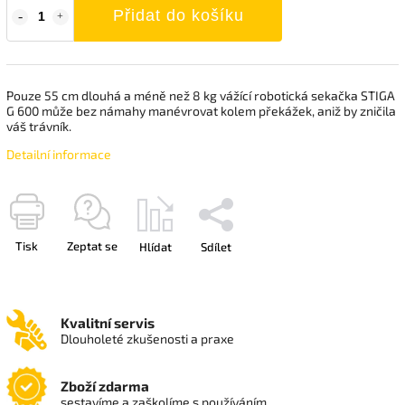
Přidat do košíku
Pouze 55 cm dlouhá a méně než 8 kg vážící robotická sekačka STIGA
G 600 může bez námahy manévrovat kolem překážek, aniž by zničila
váš trávník.
Detailní informace
Tisk
Zeptat se
Hlídat
Sdílet
Kvalitní servis
Dlouholeté zkušenosti a praxe
Zboží zdarma
sestavíme a zaškolíme s používáním