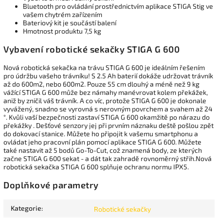
Bluetooth pro ovládání prostřednictvím aplikace STIGA Stig ve
vašem chytrém zařízením
Bateriový kit je součástí balení
Hmotnost produktu 7,5 kg
Vybavení robotické sekačky STIGA G 600
Nová robotická sekačka na trávu STIGA G 600 je ideálním řešením
pro údržbu vašeho trávníku! S 2.5 Ah baterií dokáže udržovat trávník
až do 600m2, nebo 600m2. Pouze 55 cm dlouhý a méně než 9 kg
vážící STIGA G 600 může bez námahy manévrovat kolem překážek,
aniž by zničil váš trávník. A co víc, protože STIGA G 600 je dokonale
vyvážený, snadno se vyrovná s nerovným povrchem a svahem až 24
°. Kvůli vaší bezpečnosti zastaví STIGA G 600 okamžitě po nárazu do
překážky . Dešťové senzory jej při prvním náznaku deště pošlou zpět
do dokovací stanice. Můžete ho připojit k vašemu smartphonu a
ovládat
jeho pracovní plán pomocí aplikace STIGA G 600. Můžete
také nastavit až 5 bodů Go-To-Cut, což znamená body, ze kterých
začne STIGA G 600 sekat - a dát tak zahradě rovnoměrný střih.Nová
robotická sekačka STIGA G 600 splňuje ochranu normu IPX5.
Doplňkové parametry
Kategorie
:
Robotické sekačky