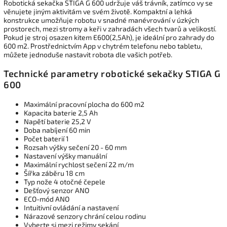
Robotická sekačka STIGA G 600 udržuje váš trávník, zatímco vy se
věnujete jiným aktivitám ve svém životě. Kompaktní a lehká
konstrukce umožňuje robotu v snadné manévrování v úzkých
prostorech, mezi stromy a keři v zahradách všech tvarů a velikostí.
Pokud je stroj osazen kitem E600(2,5Ah), je ideální pro zahrady do
600 m2. Prostřednictvím App v chytrém telefonu nebo tabletu,
můžete jednoduše nastavit robota dle vašich potřeb.
Technické parametry robotické sekačky STIGA G
600
Maximální pracovní plocha do 600 m2
Kapacita baterie 2,5 Ah
Napětí baterie 25,2 V
Doba nabíjení 60 min
Počet baterií 1
Rozsah výšky sečení 20 - 60 mm
Nastavení výšky manuální
Maximální rychlost sečení 22 m/m
Šířka záběru 18 cm
Typ nože 4 otočné čepele
Dešťový senzor ANO
ECO-mód ANO
Intuitivní ovládání a nastavení
Nárazové senzory chrání celou rodinu
Vyberte si mezi režimy sekání