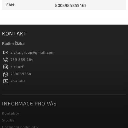
EAN
:
8008984855465
KONTAKT
Radim Žižka
zizka.group
@
gmail.com
739 859 264
zizkarf
739859264
YouTube
INFORMACE PRO VÁS
Kontakty
Služby
Obchodní podmínky