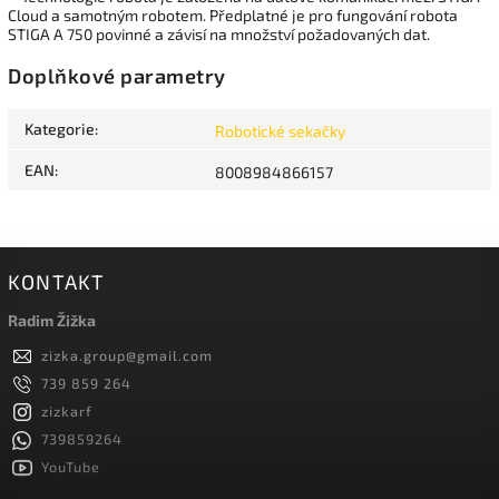
Cloud a samotným robotem. Předplatné je pro fungování robota
STIGA A 750 povinné a závisí na množství požadovaných dat.
Doplňkové parametry
Kategorie
:
Robotické sekačky
EAN
:
8008984866157
KONTAKT
Radim Žižka
zizka.group
@
gmail.com
739 859 264
zizkarf
739859264
YouTube