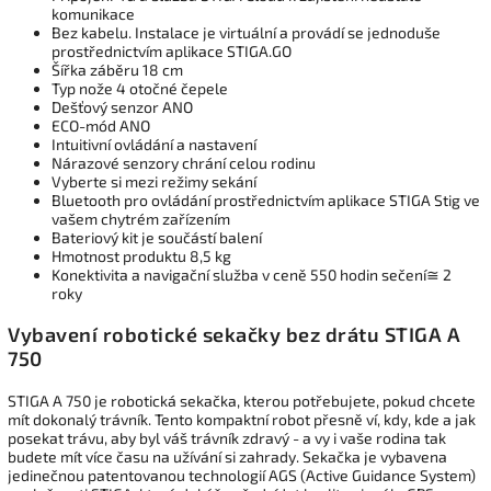
komunikace
Bez kabelu. Instalace je virtuální a provádí se jednoduše
prostřednictvím aplikace STIGA.GO
Šířka záběru 18 cm
Typ nože 4 otočné čepele
Dešťový senzor ANO
ECO-mód ANO
Intuitivní ovládání a nastavení
Nárazové senzory chrání celou rodinu
Vyberte si mezi režimy sekání
Bluetooth pro ovládání prostřednictvím aplikace STIGA Stig ve
vašem chytrém zařízením
Bateriový kit je součástí balení
Hmotnost produktu 8,5 kg
Konektivita a navigační služba v ceně 550 hodin sečení≅ 2
roky
Vybavení robotické sekačky bez drátu STIGA A
750
STIGA A 750 je robotická sekačka, kterou potřebujete, pokud chcete
mít dokonalý trávník. Tento kompaktní robot přesně ví, kdy, kde a jak
posekat trávu, aby byl váš trávník zdravý - a vy i vaše rodina tak
budete mít více času na užívání si zahrady. Sekačka je vybavena
jedinečnou patentovanou technologií AGS (Active Guidance System)