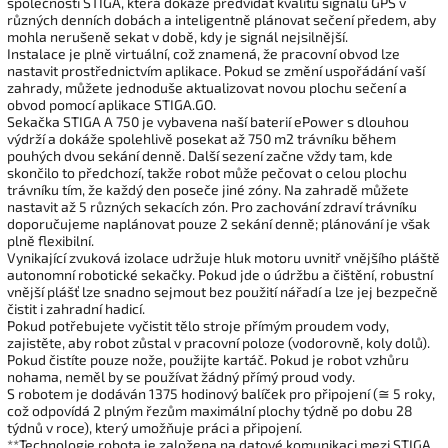
společnosti STIGA, která dokáže předvídat kvalitu signálu GPS v
různých denních dobách a inteligentně plánovat sečení předem, aby
mohla nerušeně sekat v době, kdy je signál nejsilnější.
Instalace je plně virtuální, což znamená, že pracovní obvod lze
nastavit
prostřednictvím aplikace. Pokud se změní uspořádání vaší
zahrady, můžete jednoduše aktualizovat novou plochu sečení a
obvod pomocí aplikace STIGA.GO.
Sekačka STIGA A 750 je vybavena naší baterií ePower s dlouhou
výdrží a dokáže spolehlivě posekat až 750 m2 trávníku během
pouhých dvou sekání denně. Další sezení začne vždy tam, kde
skončilo to předchozí, takže robot může pečovat o celou plochu
trávníku tím, že každý den poseče jiné zóny. Na zahradě můžete
nastavit až 5 různých sekacích zón. Pro zachování zdraví trávníku
doporučujeme naplánovat pouze 2 sekání denně; plánování je však
plně flexibilní.
Vynikající zvuková izolace udržuje hluk motoru uvnitř vnějšího pláště
autonomní robotické sekačky. Pokud jde o údržbu a čištění, robustní
vnější plášť lze snadno sejmout bez použití nářadí a lze jej bezpečně
čistit i zahradní hadicí.
Pokud potřebujete vyčistit tělo stroje přímým proudem vody,
zajistěte, aby robot zůstal v pracovní poloze (vodorovně, koly dolů).
Pokud čistíte pouze nože, použijte kartáč. Pokud je robot vzhůru
nohama, neměl by se používat žádný přímý proud vody.
S robotem je dodáván 1375 hodinový balíček pro připojení (≅ 5 roky,
což odpovídá 2 plným řezům maximální plochy týdně po dobu 28
týdnů v roce), který umožňuje práci a připojení.
**Technologie robota je založena na datové komunikaci mezi STIGA