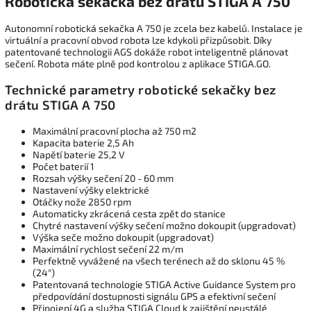
Robotická sekačka bez drátu STIGA A 750
Autonomní robotická sekačka A 750 je zcela bez kabelů. Instalace je
virtuální a pracovní obvod robota lze kdykoli přizpůsobit. Díky
patentované technologii AGS dokáže robot inteligentně plánovat
sečení. Robota máte plně pod kontrolou z aplikace STIGA.GO.
Technické parametry robotické sekačky bez
drátu STIGA A 750
Maximální pracovní plocha až 750 m2
Kapacita baterie 2,5 Ah
Napětí baterie 25,2 V
Počet baterií 1
Rozsah výšky sečení 20 - 60 mm
Nastavení výšky elektrické
Otáčky nože 2850 rpm
Automaticky zkrácená cesta zpět do stanice
Chytré nastavení výšky sečení možno dokoupit (upgradovat)
Výška seče možno dokoupit (upgradovat)
Maximální rychlost sečení 22 m/m
Perfektně vyvážené na všech terénech až do sklonu 45 %
(24°)
Patentovaná technologie STIGA Active Guidance System pro
předpovídání dostupnosti signálu GPS a efektivní sečení
Připojení 4G a služba STIGA Cloud k zajištění neustálé