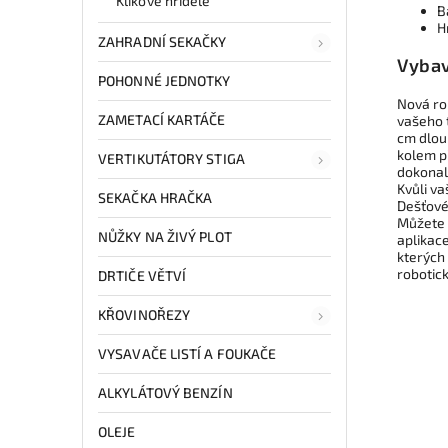
Klikové hřídele
B
H
ZAHRADNÍ SEKAČKY
Vybav
POHONNÉ JEDNOTKY
Nová ro
ZAMETACÍ KARTÁČE
vašeho 
cm dlou
kolem př
VERTIKUTÁTORY STIGA
dokonal
Kvůli v
SEKAČKA HRAČKA
Dešťové
Můžete 
NŮŽKY NA ŽIVÝ PLOT
aplikac
kterých
robotic
DRTIČE VĚTVÍ
KŘOVINOŘEZY
VYSAVAČE LISTÍ A FOUKAČE
ALKYLÁTOVÝ BENZÍN
OLEJE