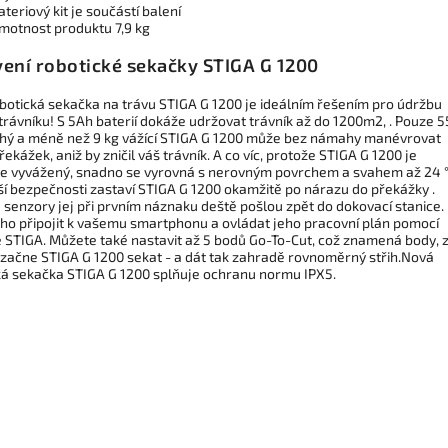
ateriový kit je součástí balení
motnost produktu 7,9 kg
ení robotické sekačky STIGA G 1200
botická sekačka na trávu STIGA G 1200 je ideálním řešením pro údržbu
trávníku! S 5Ah baterií dokáže udržovat trávník až do 1200m2, . Pouze 5
hý a méně než 9 kg vážící STIGA G 1200 může bez námahy manévrovat
ekážek, aniž by zničil váš trávník. A co víc, protože STIGA G 1200 je
e vyvážený, snadno se vyrovná s nerovným povrchem a svahem až 24 °
aší bezpečnosti zastaví STIGA G 1200 okamžitě po nárazu do překážky .
 senzory jej při prvním náznaku deště pošlou zpět do dokovací stanice.
ho připojit k vašemu smartphonu a ovládat jeho pracovní
plán pomocí
e STIGA. Můžete také nastavit až 5 bodů Go-To-Cut, což znamená body, 
 začne STIGA G 1200 sekat - a dát tak zahradě rovnoměrný střih.Nová
ká sekačka STIGA G 1200 splňuje ochranu normu IPX5.