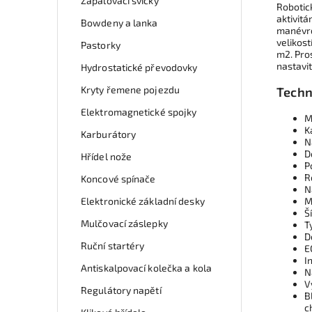
Zapalovací svíčky
Robotic
aktivit
Bowdeny a lanka
manévro
velikost
Pastorky
m2. Pro
nastavit
Hydrostatické převodovky
Kryty řemene pojezdu
Techn
Elektromagnetické spojky
M
K
Karburátory
N
D
Hřídel nože
P
R
Koncové spínače
N
Elektronické základní desky
M
Š
Mulčovací záslepky
T
D
Ruční startéry
E
I
Antiskalpovací kolečka a kola
N
V
Regulátory napětí
B
c