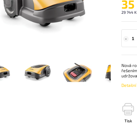
35
29 744 K
Nová ro
řešením
udržova
Detailn
Tisk