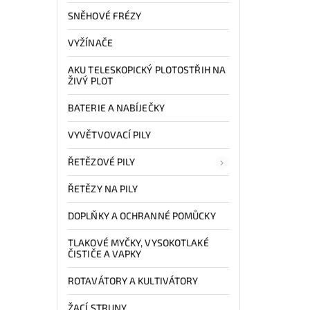
SNĚHOVÉ FRÉZY
VYŽÍNAČE
AKU TELESKOPICKÝ PLOTOSTŘIH NA
ŽIVÝ PLOT
BATERIE A NABÍJEČKY
VYVĚTVOVACÍ PILY
ŘETĚZOVÉ PILY
ŘETĚZY NA PILY
DOPLŇKY A OCHRANNÉ POMŮCKY
TLAKOVÉ MYČKY, VYSOKOTLAKÉ
ČISTIČE A VAPKY
ROTAVÁTORY A KULTIVÁTORY
ŽACÍ STRUNY