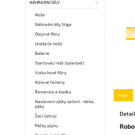
NÁHRADNÍ DÍLY
Nože
Náhradní díly Stiga
Olejové filtry
Unašeče nožů
Baterie
Startovací relé (solenoid)
Vzduchové filtry
Klínové řemeny
Řemenice a kladky
Popis
Nastavení výšky sečení - táhla,
páky
Detai
Žací ústrojí
Robo
Páčky plynu