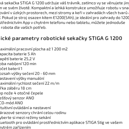
ká sekačka STIGA G 1200 udržuje váš trávník, zatímco vy se věnujete ji
ám ve svém životě. Kompaktní a lehká konstrukce umožňuje robotu v sn
vání v úzkých prostorech, mezi stromy a keři v zahradách všech tvarů 
í. Pokud je stroj osazen kitem E1200(5Ah), je ideální pro zahrady do 120
střednictvím App v chytrém telefonu nebo tabletu, můžete jednoduše
 robota dle vašich potřeb.
ické parametry robotické sekačky STIGA G 1200
aximální pracovní plocha až 1 200 m2
apacita baterie 5 Ah
apětí baterie 25,2 V
oba nabíjení 120 min
očet baterií 1
ozsah výšky sečení 20 - 60 mm
astavení výšky manuální
aximální rychlost sečení 22 m/m
ířka záběru 18 cm
yp nože 4 otočné čepele
ešťový senzor ANO
CO-mód ANO
ntuitivní ovládání a nastavení
árazové senzory chrání celou rodinu
yberte si mezi režimy sekání
luetooth pro ovládání prostřednictvím aplikace STIGA Stig ve vašem
hytrém zařízením