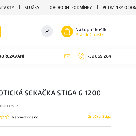
NTAKTY
SLUŽBY
OBCHODNÍ PODMÍNKY
PODMÍNKY OCHR
Nákupní košík
Prázdný košík
PROŘEZÁVÁNÍ
ZAHRADNÍ NŮŽKY
ZAHRADNÍ NÁŘADÍ STIGA
739 859 264
TICKÁ SEKAČKA STIGA G 1200
102018/ST2
Značka:
Stiga
Neohodnoceno