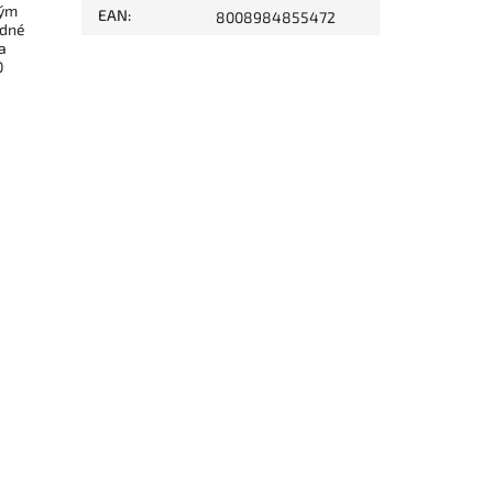
ným
EAN
:
8008984855472
adné
a
0