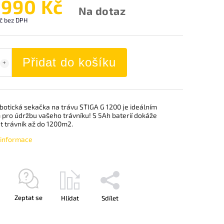
 990 Kč
Na dotaz
č bez DPH
Přidat do košíku
botická sekačka na trávu STIGA G 1200 je ideálním
 pro údržbu vašeho trávníku! S 5Ah baterií dokáže
t trávník až do 1200m2.
í informace
Zeptat se
Hlídat
Sdílet