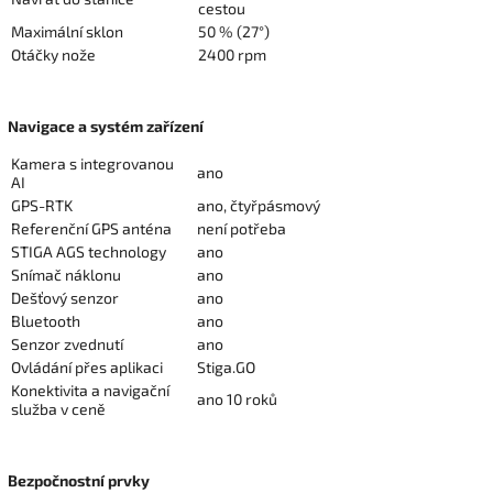
cestou
Maximální sklon
50 % (27°)
Otáčky nože
2400 rpm
Navigace a systém zařízení
Kamera s integrovanou
ano
AI
GPS-RTK
ano, čtyřpásmový
Referenční GPS anténa
není potřeba
STIGA AGS technology
ano
Snímač náklonu
ano
Dešťový senzor
ano
Bluetooth
ano
Senzor zvednutí
ano
Ovládání přes aplikaci
Stiga.GO
Konektivita a navigační
ano 10 roků
služba v ceně
Bezpočnostní prvky