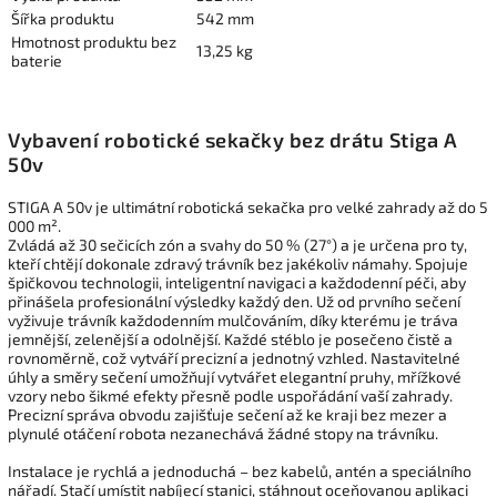
Šířka produktu
542 mm
Hmotnost produktu bez
13,25 kg
baterie
Vybavení robotické sekačky bez drátu Stiga A
50v
STIGA A 50v je ultimátní robotická sekačka pro velké zahrady až do 5
000 m².
Zvládá až 30 sečicích zón a svahy do 50 % (27°) a je určena pro ty,
kteří chtějí dokonale zdravý trávník bez jakékoliv námahy. Spojuje
špičkovou technologii, inteligentní navigaci a každodenní péči, aby
přinášela profesionální výsledky každý den. Už od prvního sečení
vyživuje trávník každodenním mulčováním, díky kterému je tráva
jemnější, zelenější a odolnější. Každé stéblo je posečeno čistě a
rovnoměrně, což vytváří precizní a jednotný vzhled. Nastavitelné
úhly a směry sečení umožňují vytvářet elegantní pruhy, mřížkové
vzory nebo šikmé efekty přesně podle uspořádání vaší zahrady.
Precizní správa obvodu zajišťuje sečení až ke kraji bez mezer a
plynulé otáčení robota nezanechává žádné stopy na trávníku.
Instalace je rychlá a jednoduchá – bez kabelů, antén a speciálního
nářadí. Stačí umístit nabíjecí stanici, stáhnout oceňovanou aplikaci