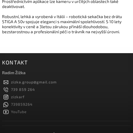
Prostřednictvím aplikace lze kameru v určitých oblastech také
deaktivovat.
Robustní, lehká a vyrobená v Itálii – robotická sekačka bez drátu
STIGA A 50v spojuje eleganci s maximální spolehlivostí. S 10 lety
konektivity v ceně a 3letou zárukou přináší dlouhodobou,
bezstarostnou a profesionální péči o trávník na nejvyšší úrovni.
KONTAKT
Radim Žižka
zizka.group
@
gmail.com
739 859 264
zizkarf
739859264
YouTube