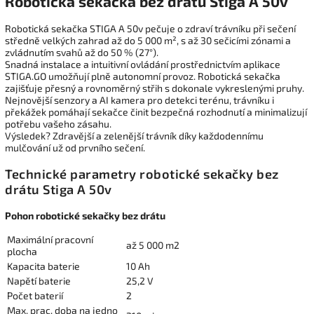
Robotická sekačka bez drátu Stiga A 50v
Robotická sekačka STIGA A 50v pečuje o zdraví trávníku při sečení
středně velkých zahrad až do 5 000 m², s až 30 sečicími zónami a
zvládnutím svahů až do 50 % (27°).
Snadná instalace a intuitivní ovládání prostřednictvím aplikace
STIGA.GO umožňují plně autonomní provoz. Robotická sekačka
zajišťuje přesný a rovnoměrný střih s dokonale vykreslenými pruhy.
Nejnovější senzory a AI kamera pro detekci terénu, trávníku i
překážek pomáhají sekačce činit bezpečná rozhodnutí a minimalizují
potřebu vašeho zásahu.
Výsledek? Zdravější a zelenější trávník díky každodennímu
mulčování už od prvního sečení.
Technické parametry robotické sekačky bez
drátu Stiga A 50v
Pohon robotické sekačky bez drátu
Maximální pracovní
až 5 000 m2
plocha
Kapacita baterie
10 Ah
Napětí baterie
25,2 V
Počet baterií
2
Max. prac. doba na jedno