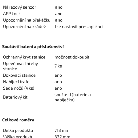
Nárazový senzor
ano
APP Lock
ano
Upozornění na překážku
ano
Upozornění na krádež
lze nastavit přes aplikaci
Součástí balení a příslušenství
Ochranný kryt stanice
možnost dokoupit
Upevňovací hřeby
7 ks
stanice
Dokovací stanice
ano
Nabíjecí trafo
ano
Sada nožů (4ks)
ano
součástí (baterie a
Bateriový kit
nabíječka)
Celkové roměry
Délka produktu
713 mm
Výška produktu
332 mm