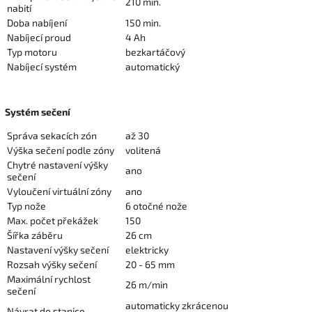
210 min.
nabití
Doba nabíjení
150 min.
Nabíjecí proud
4 Ah
Typ motoru
bezkartáčový
Nabíjecí systém
automatický
Systém sečení
Správa sekacích zón
až 30
Výška sečení podle zóny
volitená
Chytré nastavení výšky
ano
sečení
Vyloučení virtuální zóny
ano
Typ nože
6 otočné nože
Max. počet překážek
150
Šířka záběru
26 cm
Nastavení výšky sečení
elektricky
Rozsah výšky sečení
20 - 65 mm
Maximální rychlost
26 m/min
sečení
automaticky zkrácenou
Návrat do stanice