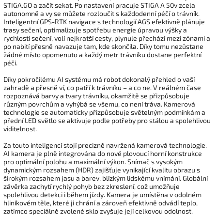
STIGA.GO a začít sekat. Po nastavení pracuje STIGA A 50v zcela
autonomně a vy se můžete rozloučit s každodenní péčí o trávník.
Inteligentní GPS-RTK navigace s technologií AGS efektivně plánuje
trasy sečení, optimalizuje spotřebu energie úpravou výšky a
rychlosti sečení, volí nejkratší cesty, plynule přechází mezi zónami a
po nabití přesně navazuje tam, kde skončila. Díky tomu nezůstane
žádné místo opomenuto a každý metr trávníku dostane perfektní
péči.
Díky pokročilému AI systému má robot dokonalý přehled o vaší
zahradě a přesně ví, co patří k trávníku – a co ne. V reálném čase
rozpoznává barvy a tvary trávníku, okamžitě se přizpůsobuje
různým povrchům a vyhýbá se všemu, co není tráva. Kamerová
technologie se automaticky přizpůsobuje světelným podmínkám a
přední LED světlo se aktivuje podle potřeby pro stálou a spolehlivou
viditelnost.
Za touto inteligencí stojí precizně navržená kamerová technologie.
AI kamera je plně integrována do nové plovoucí horní konstrukce
pro optimální polohu a maximální výkon. Snímač s vysokým
dynamickým rozsahem (HDR) zajišťuje vynikající kvalitu obrazu s
širokým rozsahem jasu a barev, blízkým lidskému vnímání. Globální
závěrka zachytí rychlý pohyb bez zkreslení, což umožňuje
spolehlivou detekci i během jízdy. Kamera je umístěna v odolném
hliníkovém těle, které ji chrání a zároveň efektivně odvádí teplo,
zatímco speciálně zvolené sklo zvyšuje její celkovou odolnost.