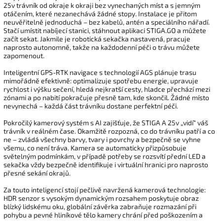
25v trávník od okraje k okraji bez vynechaných míst a s jemným
otáčením, které nezanechává žádné stopy. Instalace je přitom
neuvěřitelně jednoduchá – bez kabelů, antén a speciálního nářadí.
Stačí umístit nabíjecí stanici, stáhnout aplikaci STIGA.GO a můžete
začít sekat. Jakmile je robotická sekačka nastavená, pracuje
naprosto autonomně, takže na každodenní péči o trávu můžete
zapomenout.
Inteligentní GPS-RTK navigace s technologií AGS plánuje trasu
mimořádně efektivně: optimalizuje spotřebu energie, upravuje
rychlost i výšku sečení, hledá nejkratší cesty, hladce přechází mezi
zónami a po nabití pokračuje přesně tam, kde skončil. Žádné místo
nevynechá – každá část trávníku dostane perfektní péči.
Pokročilý kamerový systém s AI zajišťuje, že STIGA A 25v „vidí“ váš
trávník v reálném čase. Okamžitě rozpozná, co do trávníku patří a co
ne – zvládá všechny barvy, tvary i povrchy a bezpečně se vyhne
všemu, co není tráva. Kamera se automaticky přizpůsobuje
světelným podmínkám, v případě potřeby se rozsvítí přední LED a
sekačka vždy bezpečně identifikuje i virtuální hranici pro naprosto
přesné sekání okrajů.
Za touto inteligencí stojí pečlivě navržená kamerová technologie:
HDR senzor s vysokým dynamickým rozsahem poskytuje obraz
blízký lidskému oku, globální závěrka zabraňuje rozmazání při
pohybu a pevné hliníkové tělo kamery chrání před poškozením a