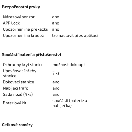
Bezpočnostní prvky
Nárazový senzor
ano
APP Lock
ano
Upozornění na překážku
ano
Upozornění na krádež
lze nastavit přes aplikaci
Součástí balení a příslušenství
Ochranný kryt stanice
možnost dokoupit
Upevňovací hřeby
7 ks
stanice
Dokovací stanice
ano
Nabíjecí trafo
ano
Sada nožů (4ks)
ano
součástí (baterie a
Bateriový kit
nabíječka)
Celkové roměry