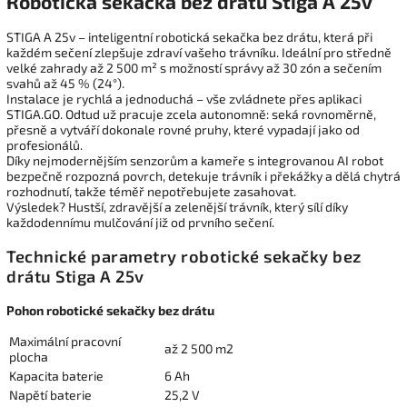
Robotická sekačka bez drátu Stiga A 25v
STIGA A 25v – inteligentní robotická sekačka bez drátu, která při
každém sečení zlepšuje zdraví vašeho trávníku.
Ideální pro středně
velké zahrady až 2 500 m² s možností správy až 30 zón a sečením
svahů až 45 % (24°).
Instalace je rychlá a jednoduchá – vše zvládnete přes aplikaci
STIGA.GO. Odtud už pracuje zcela autonomně: seká rovnoměrně,
přesně a vytváří dokonale rovné pruhy, které vypadají jako od
profesionálů.
Díky nejmodernějším senzorům a kameře s integrovanou AI robot
bezpečně rozpozná povrch, detekuje trávník i překážky a dělá chytrá
rozhodnutí, takže téměř nepotřebujete zasahovat.
Výsledek? Hustší, zdravější a zelenější trávník, který sílí díky
každodennímu mulčování již od prvního sečení.
Technické parametry robotické sekačky bez
drátu Stiga A 25v
Pohon robotické sekačky bez drátu
Maximální pracovní
až 2 500 m2
plocha
Kapacita baterie
6 Ah
Napětí baterie
25,2 V