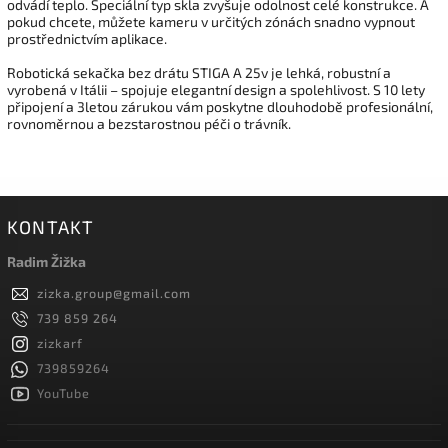
odvádí teplo. Speciální typ skla zvyšuje odolnost celé konstrukce. A
pokud chcete, můžete kameru v určitých zónách snadno vypnout
prostřednictvím aplikace.
Robotická sekačka bez drátu STIGA A 25v je lehká, robustní a
vyrobená v Itálii – spojuje elegantní design a spolehlivost. S 10 lety
připojení a 3letou zárukou vám poskytne dlouhodobě profesionální,
rovnoměrnou a bezstarostnou péči o trávník.
KONTAKT
Radim Žižka
zizka.group
@
gmail.com
739 859 264
zizkarf
739859264
YouTube