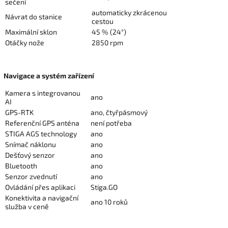
sečení
automaticky zkrácenou
Návrat do stanice
cestou
Maximální sklon
45 % (24°)
Otáčky nože
2850 rpm
Navigace a systém zařízení
Kamera s integrovanou
ano
AI
GPS-RTK
ano, čtyřpásmový
Referenční GPS anténa
není potřeba
STIGA AGS technology
ano
Snímač náklonu
ano
Dešťový senzor
ano
Bluetooth
ano
Senzor zvednutí
ano
Ovládání přes aplikaci
Stiga.GO
Konektivita a navigační
ano 10 roků
služba v ceně