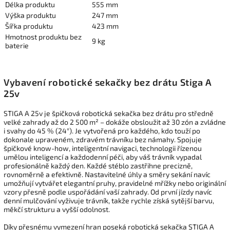
Délka produktu
555 mm
Výška produktu
247 mm
Šířka produktu
423 mm
Hmotnost produktu bez
9 kg
baterie
Vybavení robotické sekačky bez drátu Stiga A
25v
STIGA A 25v je špičková robotická sekačka bez drátu pro středně
velké zahrady až do 2 500 m² – dokáže obsloužit až 30 zón a zvládne
i svahy do 45 % (24°). Je vytvořená pro každého, kdo touží po
dokonale upraveném, zdravém trávníku bez námahy. Spojuje
špičkové know-how, inteligentní navigaci, technologii řízenou
umělou inteligencí a každodenní péči, aby váš trávník vypadal
profesionálně každý den. Každé stéblo zastřihne precizně,
rovnoměrně a efektivně. Nastavitelné úhly a směry sekání navíc
umožňují vytvářet elegantní pruhy, pravidelné mřížky nebo originální
vzory přesně podle uspořádání vaší zahrady. Od první jízdy navíc
denní mulčování vyživuje trávník, takže rychle získá sytější barvu,
měkčí strukturu a vyšší odolnost.
Díky přesnému vymezení hran poseká robotická sekačka STIGA A