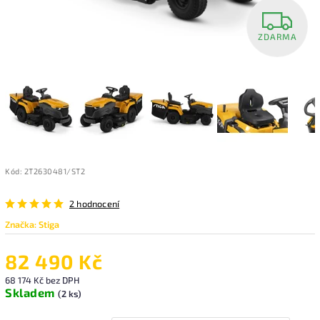
ZDARMA
Kód:
2T2630481/ST2
2 hodnocení
Značka:
Stiga
82 490 Kč
68 174 Kč
bez DPH
Skladem
(2 ks)