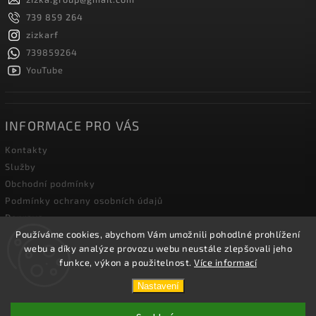
739 859 264
zizkarf
739859264
YouTube
INFORMACE PRO VÁS
Kontakty
Služby
Obchodní podmínky
Podmínky ochrany osobních údajů
Doprava
Používáme cookies, abychom Vám umožnili pohodlné prohlížení
Blog zahradní techniky
webu a díky analýze provozu webu neustále zlepšovali jeho
funkce, výkon a použitelnost.
Více informací
Copyright 2026
Žižka R&F s.r.o.
. Všechna práva vyhrazena.
Nastavení
Vytvořil
Shoptet
| Design
Shoptak.cz.