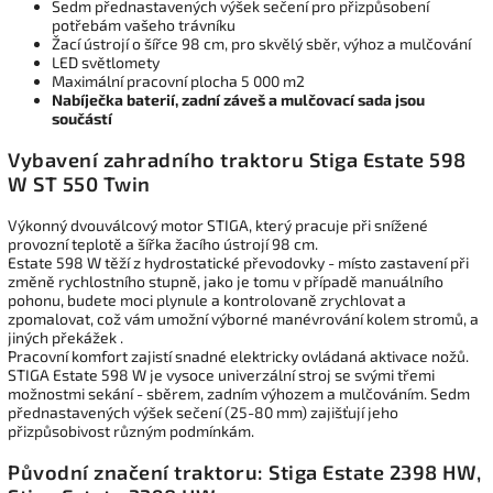
Sedm přednastavených výšek sečení pro přizpůsobení
potřebám vašeho trávníku
Žací ústrojí o šířce 98 cm, pro skvělý sběr, výhoz a mulčování
LED světlomety
Maximální pracovní plocha 5 000 m2
Nabíječka baterií, zadní záveš a mulčovací sada jsou
součástí
Vybavení zahradního traktoru Stiga Estate 598
W ST 550 Twin
Výkonný dvouválcový motor STIGA, který pracuje při snížené
provozní teplotě a šířka žacího ústrojí 98 cm.
Estate 598 W těží z hydrostatické převodovky - místo zastavení při
změně rychlostního stupně, jako je tomu v případě manuálního
pohonu, budete moci plynule a kontrolovaně zrychlovat a
zpomalovat, což vám umožní výborné manévrování kolem stromů, a
jiných překážek .
Pracovní komfort zajistí snadné elektricky ovládaná aktivace nožů.
STIGA Estate 598 W je vysoce univerzální stroj se svými třemi
možnostmi sekání - sběrem, zadním výhozem a mulčováním. Sedm
přednastavených výšek sečení (25-80 mm) zajišťují jeho
přizpůsobivost různým podmínkám.
Původní značení traktoru: Stiga Estate 2398 HW,