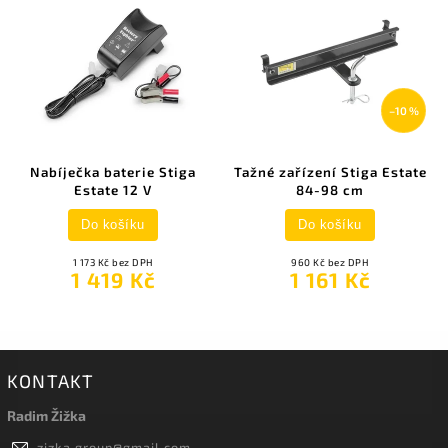
–10 %
Nabíječka baterie Stiga
Tažné zařízení Stiga Estate
Estate 12 V
84-98 cm
Do košíku
Do košíku
1 173 Kč bez DPH
960 Kč bez DPH
1 419 Kč
1 161 Kč
KONTAKT
Radim Žižka
zizka.group
@
gmail.com