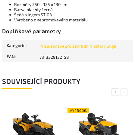
Rozměry 250 x 125 x 130 cm
Barva plachty černá
Šedá s logem STIGA
Vyrobeno z nepromokavého materiálu
Doplňkové parametry
Kategorie
:
Příslušenství pro zahradní traktory Stiga
EAN
:
7313329132158
SOUVISEJÍCÍ PRODUKTY
Previous
Next
VÝPRODEJ