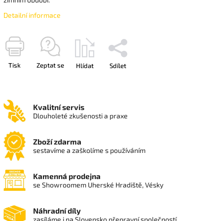
Detailní informace
Tisk
Zeptat se
Hlídat
Sdílet
Kvalitní servis
Dlouholeté zkušenosti a praxe
Zboží zdarma
sestavíme a zaškolíme s používáním
Kamenná prodejna
se Showroomem Uherské Hradiště, Vésky
Náhradní díly
zasíláme i na Slovensko přepravní společností