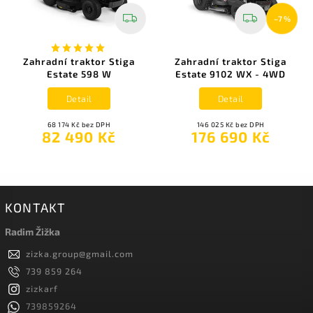
–7 %
Zahradní traktor Stiga
Zahradní traktor Stiga
Estate 598 W
Estate 9102 WX - 4WD
Detail
Detail
68 174 Kč bez DPH
146 025 Kč bez DPH
82 490 Kč
176 690 Kč
KONTAKT
Radim Žižka
zizka.group
@
gmail.com
739 859 264
zizkarf
739859264