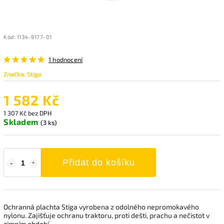
Kód:
1134-9177-01
1 hodnocení
Značka:
Stiga
1 582 Kč
1 307 Kč bez DPH
Skladem
(3 ks)
Přidat do košíku
Ochranná plachta Stiga vyrobena z odolného nepromokavého
nylonu. Zajišťuje ochranu traktoru, proti dešti, prachu a nečistot v
zimním období.