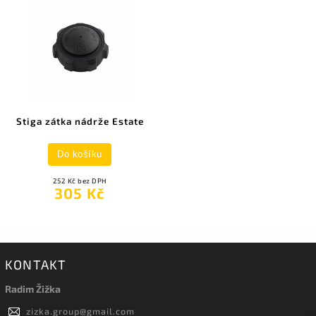
Stiga zátka nádrže Estate
Do košíku
252 Kč bez DPH
305 Kč
KONTAKT
Radim Žižka
zizka.group
@
gmail.com