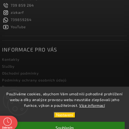
739 859 264
zizkarf
739859264
YouTube
INFORMACE PRO VÁS
Kontakty
Služby
Obchodní podmínky
Podmínky ochrany osobních údajů
Doprava
Používáme cookies, abychom Vám umožnili pohodlné prohlížení
Blog zahradní techniky
webu a díky analýze provozu webu neustále zlepšovali jeho
funkce, výkon a použitelnost.
Více informací
Copyright 2026
Žižka R&F s.r.o.
. Všechna práva vyhrazena.
Nastavení
Vytvořil
Shoptet
| Design
Shoptak.cz.
Souhlasím
Zobrazit