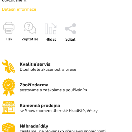
Detailní informace
Tisk
Zeptat se
Hlídat
Sdílet
Kvalitní servis
Dlouholeté zkušenosti a praxe
Zboží zdarma
sestavíme a zaškolíme s používáním
Kamenná prodejna
se Showroomem Uherské Hradiště, Vésky
Náhradní díly
zasíláme i na Slovensko přepravní společností