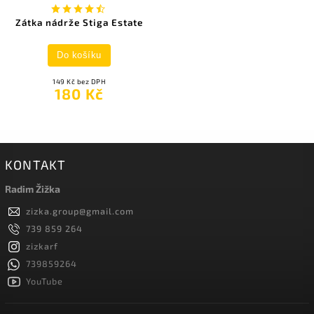
Zátka nádrže Stiga Estate
Do košíku
149 Kč bez DPH
180 Kč
KONTAKT
Radim Žižka
zizka.group
@
gmail.com
739 859 264
zizkarf
739859264
YouTube