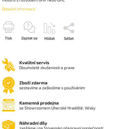
Detailní informace
Tisk
Zeptat se
Hlídat
Sdílet
Kvalitní servis
Dlouholeté zkušenosti a praxe
Zboží zdarma
sestavíme a zaškolíme s používáním
Kamenná prodejna
se Showroomem Uherské Hradiště, Vésky
Náhradní díly
zasíláme i na Slovensko přepravní společností