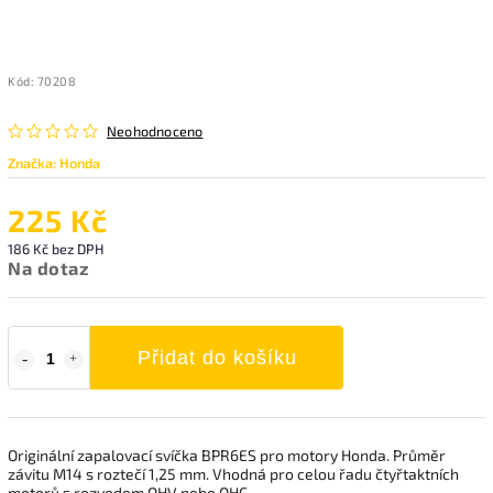
Kód:
70208
Neohodnoceno
Značka:
Honda
225 Kč
186 Kč bez DPH
Na dotaz
Přidat do košíku
Originální zapalovací svíčka BPR6ES pro motory Honda. Průměr
závitu M14 s roztečí 1,25 mm.
Vhodná pro celou řadu čtyřtaktních
motorů s rozvodem OHV nebo OHC