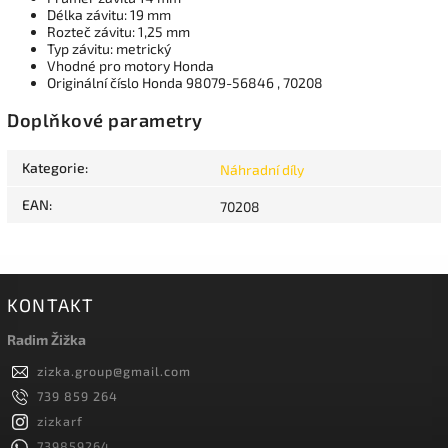
Délka závitu: 19 mm
Rozteč závitu: 1,25 mm
Typ závitu: metrický
Vhodné pro motory Honda
Originální číslo Honda 98079-56846 , 70208
Doplňkové parametry
Kategorie
:
Náhradní díly
EAN
:
70208
KONTAKT
Radim Žižka
zizka.group
@
gmail.com
739 859 264
zizkarf
739859264