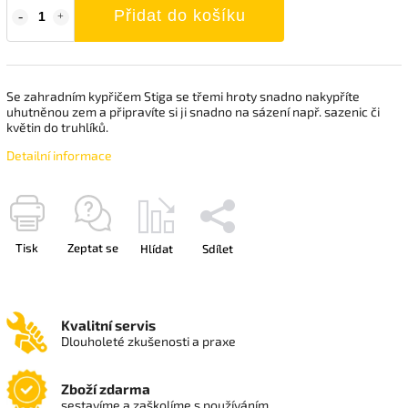
Přidat do košíku
Se zahradním kypřičem Stiga se třemi hroty snadno nakypříte
uhutněnou zem a připravíte si ji snadno na sázení např. sazenic či
květin do truhlíků.
Detailní informace
Tisk
Zeptat se
Hlídat
Sdílet
Kvalitní servis
Dlouholeté zkušenosti a praxe
Zboží zdarma
sestavíme a zaškolíme s používáním