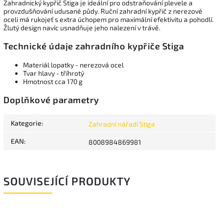
Zahradnický kypřič Stiga je ideální pro odstraňování plevele a
provzdušňování udusané půdy. Ruční zahradní kypřič z nerezové
oceli má rukojeť s extra úchopem pro maximální efektivitu a pohodlí.
Žlutý design navíc usnadňuje jeho nalezení v trávě.
Technické údaje zahradního kypřiče Stiga
Materiál lopatky - nerezová ocel
Tvar hlavy - tříhrotý
Hmotnost cca 170 g
Doplňkové parametry
Kategorie
:
Zahradní nářadí Stiga
EAN
:
8008984869981
SOUVISEJÍCÍ PRODUKTY