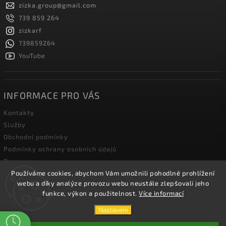
zizka.group
@
gmail.com
739 859 264
zizkarf
739859264
YouTube
INFORMACE PRO VÁS
Kontakty
Služby
Obchodní podmínky
Podmínky ochrany osobních údajů
Doprava
Používáme cookies, abychom Vám umožnili pohodlné prohlížení
Blog zahradní techniky
webu a díky analýze provozu webu neustále zlepšovali jeho
funkce, výkon a použitelnost.
Více informací
Copyright 2026
Žižka R&F s.r.o.
. Všechna práva vyhrazena.
Nastavení
Vytvořil
Shoptet
| Design
Shoptak.cz.