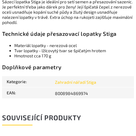
Sázecí lopatka Stiga je ideální pro setí semen a přesazování sazenic.
Je perfektní třeba jako dárek pro ženy! Její špičatá čepel z nerezové
oceli usnadňuje kopání suché půdy a žlutý design usnadňuje
nalezení lopatky v trávě. Extra úchop na rukojeti zajišťuje maximální
pohodlí.
Technické údaje přesazovací lopatky Stiga
Materiál lopatky - nerezová ocel
Tvar lopatky - lžícovytý tvar se špičatým hrotem
Hmotnost cca 170 g
Doplňkové parametry
Kategorie
:
Zahradní nářadí Stiga
EAN
:
8008984869974
SOUVISEJÍCÍ PRODUKTY