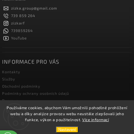
zizka.group
@
gmail.com
739 859 264
zizkarf
739859264
YouTube
INFORMACE PRO VÁS
Kontakty
Služby
Obchodní podmínky
Podmínky ochrany osobních údajů
Doprava
Používáme cookies, abychom Vám umožnili pohodlné prohlížení
Blog zahradní techniky
webu a díky analýze provozu webu neustále zlepšovali jeho
funkce, výkon a použitelnost.
Více informací
Copyright 2026
Žižka R&F s.r.o.
. Všechna práva vyhrazena.
Nastavení
Vytvořil
Shoptet
| Design
Shoptak.cz.