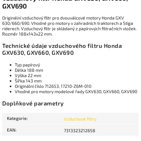
GXV690
Originální vzduchový filtr pro dvouválcové motory Honda GXV
630/660/690. Vhodné pro motory v zahradních traktorech a Stiga
riderech. Vzduchový filtr je skládaný z papírových filtračních vložek.
Rozměr 188x143x22 mm.
Technické údaje vzduchového filtru Honda
GXV630, GXV660, GXV690
Typ papírový
Délka 188 mm
Výška 22 mm
Šířka 143 mm
Originální číslo 712653, 17210-Z6M-010
Vhodné pro motory modelové řady GXV630, GXV660, GXV690
Doplňkové parametry
Kategorie
:
Vzduchové filtry
EAN
:
7313323212658