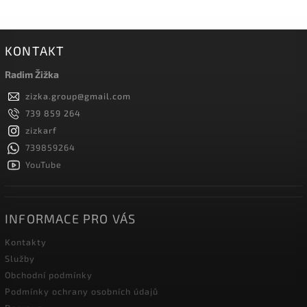
KONTAKT
Radim Žižka
zizka.group
@
gmail.com
739 859 264
zizkarf
739859264
YouTube
INFORMACE PRO VÁS
Kontakty
Služby
Obchodní podmínky
Podmínky ochrany osobních údajů