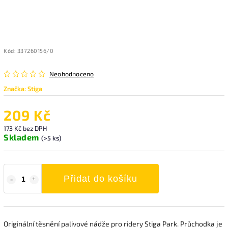
Kód:
337260156/0
Neohodnoceno
Značka:
Stiga
209 Kč
173 Kč bez DPH
Skladem
(>5 ks)
Přidat do košíku
Originální těsnění palivové nádže pro ridery Stiga Park. Průchodka je