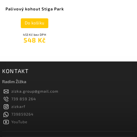
Palivový kohout Stiga Park
Do košíku
453 Kč bez DPH
548 Kč
KONTAKT
Radim Žižka
zizka.group
@
gmail.com
739 859 264
zizkarf
739859264
YouTube