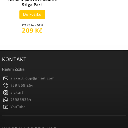
Stiga Park
Do košíku
173 Kč bez DPH
209 Kč
KONTAKT
Radim Žižka
zizka.group
@
gmail.com
739 859 264
zizkarf
739859264
YouTube