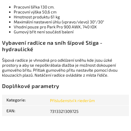
Pracovní šířka 130 cm.
Pracovní výška 50,6 cm
Hmotnost produktu 61 kg
Maximální nastavení úhlu (vpravo/vlevo) 30°/30°
Vhodní pouze pro Park Pro 900 AWX, 740 IOX
Gumový břit není součástí balení
Vybavení radlice na sníh šípové Stiga -
hydraulické
Šípová radlice je vhnodná pro odklízení sněhu kde jsou úzké
prostory a aby se nepoškrábala dlažba je možnost dokoupení
gumového břitu. Přítlak gumového přitu nastavíte pomocí dvou
klouzacích plazů. Natáčení radlice ovládáte z místa řidiče.
Doplňkové parametry
Kategorie
:
Příslušenství k riederům
EAN
:
7313321309725