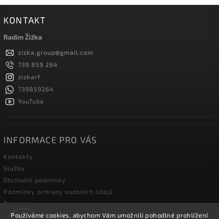
KONTAKT
Radim Žižka
zizka.group
@
gmail.com
739 859 264
zizkarf
739859264
YouTube
INFORMACE PRO VÁS
Kontakty
Služby
Obchodní podmínky
Podmínky ochrany osobních údajů
Doprava
Blog zahradní techniky
Používáme cookies, abychom Vám umožnili pohodlné prohlížení