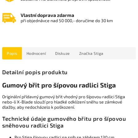
Vlastní doprava zdarma
při objednávce nad 50 000,- doručíme do 30 km
Popis
Hodnocení
Diskuze
Značka
Stiga
Detailní popis produktu
Gumový břit pro šípovou radlici Stiga
Originální přídavný gumový břit vhodný pro šípovou radlici Stiga
nebo-li X-Blade slouží pro hladké odklízení sněhu se zámkové
dlažby, aby nedocházelo k poškození.
Technické údaje gumového břitu pro šípovou
sněhovou radlici Stiga
Pro Stiga šípovou radlici na sníh se záběrem 130 cm