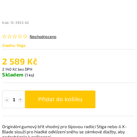
Kód:
13-3933-62
Neohodnoceno
Značka:
Stiga
2 589 Kč
2 140 Kč bez DPH
Skladem
(1 ks)
Přidat do košíku
Originální gumový břit vhodný pro šípovou radlici Stiga nebo-li X-
Blade slouží pro hladké odklízení sněhu se zámkové dlažby, aby
nedocházelo k poškození.