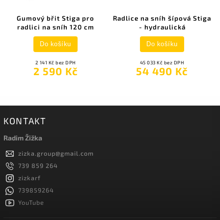
Gumový břit Stiga pro
Radlice na sníh šípová Stiga
radlici na sníh 120 cm
- hydraulická
Do košíku
Do košíku
2 141 Kč bez DPH
45 033 Kč bez DPH
2 590 Kč
54 490 Kč
KONTAKT
Radim Žižka
zizka.group
@
gmail.com
739 859 264
zizkarf
739859264
YouTube