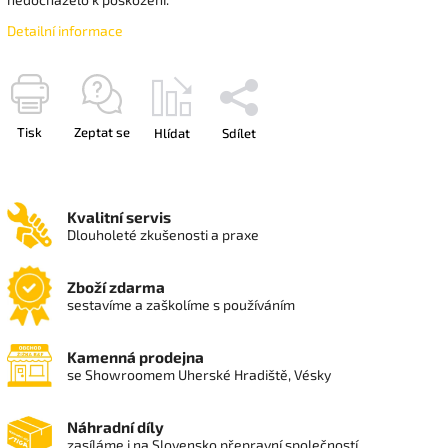
Detailní informace
Tisk
Zeptat se
Hlídat
Sdílet
Kvalitní servis
Dlouholeté zkušenosti a praxe
Zboží zdarma
sestavíme a zaškolíme s používáním
Kamenná prodejna
se Showroomem Uherské Hradiště, Vésky
Náhradní díly
zasíláme i na Slovensko přepravní společností