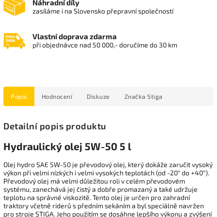
Náhradní díly
zasíláme i na Slovensko přepravní společností
Vlastní doprava zdarma
při objednávce nad 50 000,- doručíme do 30 km
Popis
Hodnocení
Diskuze
Značka
Stiga
Detailní popis produktu
Hydraulický olej 5W-50 5 l
Olej hydro SAE 5W-50 je převodový olej, který dokáže zaručit vysoký
výkon při velmi nízkých i velmi vysokých teplotách (od -20° do +40°).
Převodový olej má velmi důležitou roli v celém převodovém
systému, zanechává jej čistý a dobře promazaný a také udržuje
teplotu na správné viskozitě. Tento olej je určen pro zahradní
traktory včetně riderů s předním sekáním a byl speciálně navržen
pro stroje STIGA. Jeho použitím se dosáhne lepšího výkonu a zvýšení