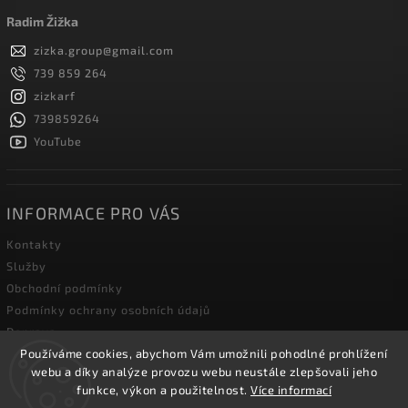
Radim Žižka
zizka.group
@
gmail.com
739 859 264
zizkarf
739859264
YouTube
INFORMACE PRO VÁS
Kontakty
Služby
Obchodní podmínky
Podmínky ochrany osobních údajů
Doprava
Používáme cookies, abychom Vám umožnili pohodlné prohlížení
Blog zahradní techniky
webu a díky analýze provozu webu neustále zlepšovali jeho
funkce, výkon a použitelnost.
Více informací