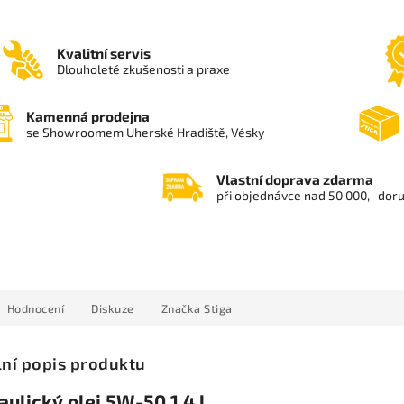
Kvalitní servis
Dlouholeté zkušenosti a praxe
Kamenná prodejna
se Showroomem Uherské Hradiště, Vésky
Vlastní doprava zdarma
při objednávce nad 50 000,- dor
Hodnocení
Diskuze
Značka
Stiga
lní popis produktu
ulický olej 5W-50 1,4 l