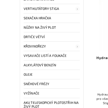
VERTIKUTÁTORY STIGA
SEKAČKA HRAČKA
NŮŽKY NA ŽIVÝ PLOT
DRTIČE VĚTVÍ
KŘOVINOŘEZY
VYSAVAČE LISTÍ A FOUKAČE
Hydrau
ALKYLÁTOVÝ BENZÍN
OLEJE
SNĚHOVÉ FRÉZY
VYŽÍNAČE
Hydrau
pro vše
AKU TELESKOPICKÝ PLOTOSTŘIH NA
Sti
ŽIVÝ PLOT
vlastn