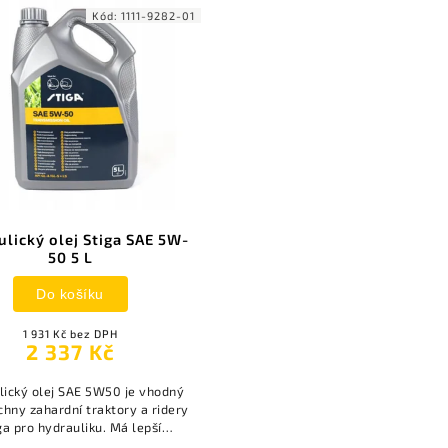
Kód:
1111-9282-01
lický olej Stiga SAE 5W-
50 5 L
Do košíku
1 931 Kč bez DPH
2 337 Kč
lický olej SAE 5W50 je vhodný
chny zahardní traktory a ridery
ga pro hydrauliku. Má lepší
osti oproti předchozímu 5W40.