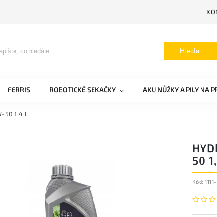
KO
Hledat
FERRIS
ROBOTICKÉ SEKAČKY
AKU NŮŽKY A PILY NA 
W-50 1,4 L
HYDR
50 1
Kód:
1111