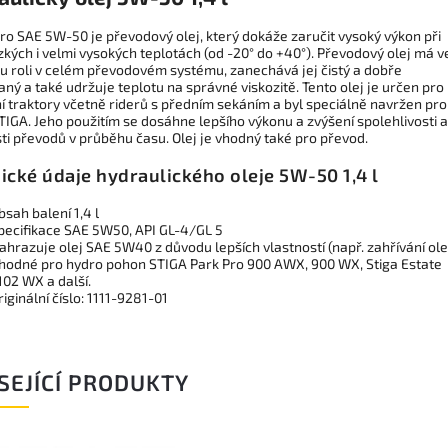
dro SAE 5W-50 je převodový olej, který dokáže zaručit vysoký výkon při
zkých i velmi vysokých teplotách (od -20° do +40°). Převodový olej má v
ou roli v celém převodovém systému, zanechává jej čistý a dobře
ý a také udržuje teplotu na správné viskozitě. Tento olej je určen pro
í traktory včetně riderů s předním sekáním a byl speciálně navržen pro
TIGA. Jeho použitím se dosáhne lepšího výkonu a zvýšení spolehlivosti a
ti převodů v průběhu času. Olej je vhodný také pro převod.
ické údaje hydraulického oleje 5W-50 1,4 l
bsah balení 1,4 l
pecifikace SAE 5W50, API GL-4/GL 5
ahrazuje olej SAE 5W40 z důvodu lepších vlastností (např. zahřívání ole
hodné pro hydro pohon STIGA Park Pro 900 AWX, 900 WX, Stiga Estate
102 WX a další.
riginální číslo: 1111-9281-01
SEJÍCÍ PRODUKTY