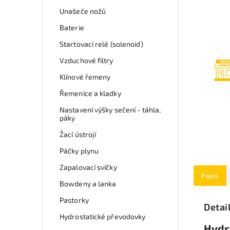
Unašeče nožů
Baterie
Startovací relé (solenoid)
Vzduchové filtry
Klínové řemeny
Řemenice a kladky
Nastavení výšky sečení - táhla,
páky
Žací ústrojí
Páčky plynu
Zapalovací svíčky
Popis
Bowdeny a lanka
Pastorky
Detai
Hydrostatické převodovky
Hydra