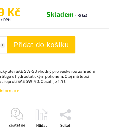
9 Kč
Skladem
(>5 ks)
ez DPH
Přidat do košíku
ický olej SAE 5W-50 vhodný pro veškerou zahradní
u Stiga s hydrostatickým pohonem. Olej má lepší
aci oproti SAE 5W-40. Obsah je 1,4 l.
í informace
Zeptat se
Hlídat
Sdílet