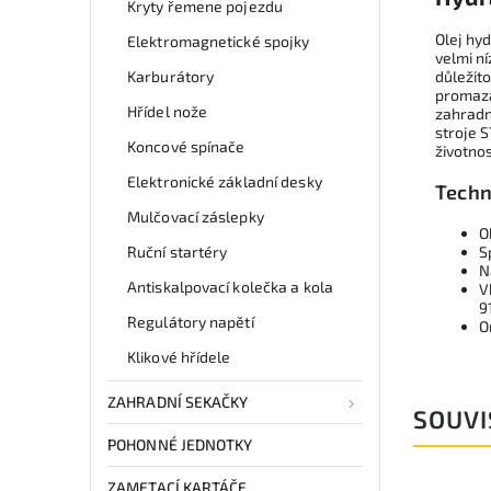
Kryty řemene pojezdu
Olej hy
Elektromagnetické spojky
velmi ní
Karburátory
důležit
promazan
Hřídel nože
zahradn
stroje S
Koncové spínače
životnos
Elektronické základní desky
Techn
Mulčovací záslepky
O
Ruční startéry
S
N
Antiskalpovací kolečka a kola
V
9
Regulátory napětí
O
Klikové hřídele
ZAHRADNÍ SEKAČKY
SOUVI
POHONNÉ JEDNOTKY
ZAMETACÍ KARTÁČE