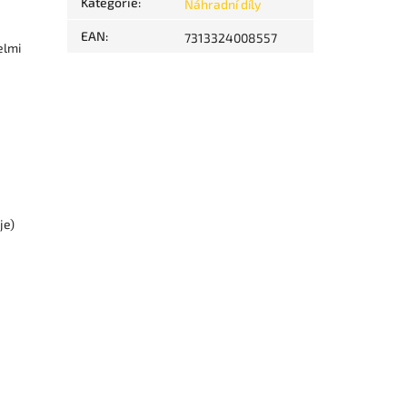
Kategorie
:
Náhradní díly
EAN
:
7313324008557
elmi
je)