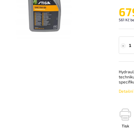
67
561 Kč b
Hydraul
technik
specifik
Detailn
Tisk