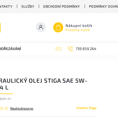
NTAKTY
SLUŽBY
OBCHODNÍ PODMÍNKY
PODMÍNKY OCHR
Nákupní košík
Prázdný košík
PROŘEZÁVÁNÍ
ZAHRADNÍ NŮŽKY
ZAHRADNÍ NÁŘADÍ STIGA
739 859 264
AULICKÝ OLEJ STIGA SAE 5W-
,4 L
-9281-01
Značka:
Stiga
Neohodnoceno