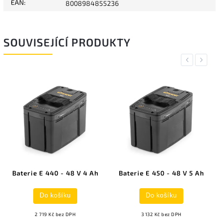
EAN
:
8008984855236
SOUVISEJÍCÍ PRODUKTY
Previous
Next
- 48 V 4 Ah
Baterie E 450 - 48 V 5 Ah
Rychlonabíječka S
F
íku
Do košíku
Do košík
ez DPH
3 132 Kč bez DPH
1 231 Kč bez 