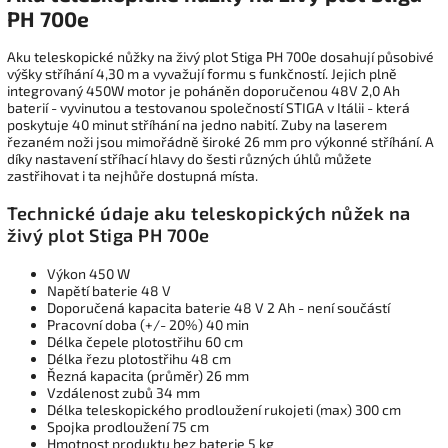
PH 700e
Aku teleskopické nůžky na živý plot Stiga PH 700e dosahují působivé
výšky stříhání 4,30 m a vyvažují formu s funkčností. Jejich plně
integrovaný 450W motor je poháněn doporučenou 48V 2,0 Ah
baterií - vyvinutou a testovanou společností STIGA v Itálii - která
poskytuje 40 minut stříhání na jedno nabití. Zuby na laserem
řezaném noži jsou mimořádně široké 26 mm pro výkonné stříhání. A
díky nastavení stříhací hlavy do šesti různých úhlů můžete
zastřihovat i ta nejhůře dostupná místa.
Technické údaje aku teleskopických nůžek na
živý plot Stiga PH 700e
Výkon 450 W
Napětí baterie 48 V
Doporučená kapacita baterie 48 V 2 Ah - není součástí
Pracovní doba (+/- 20%) 40 min
Délka čepele plotostřihu 60 cm
Délka řezu plotostřihu 48 cm
Řezná kapacita (průměr) 26 mm
Vzdálenost zubů 34 mm
Délka teleskopického prodloužení rukojeti (max) 300 cm
Spojka prodloužení 75 cm
Hmotnost produktu bez baterie 5 kg