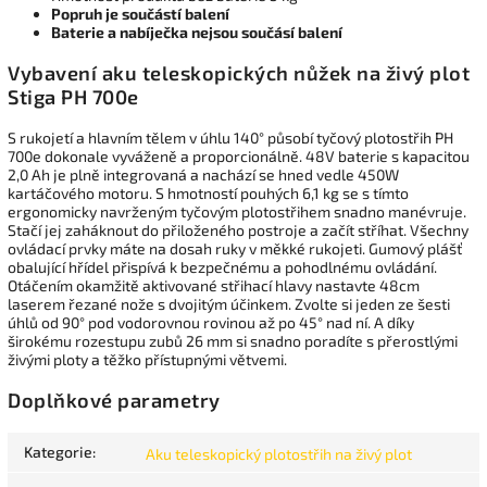
Popruh je součástí balení
Baterie a nabíječka nejsou součásí balení
Vybavení aku teleskopických nůžek na živý plot
Stiga PH 700e
S rukojetí a hlavním tělem v úhlu 140° působí tyčový plotostřih PH
700e dokonale vyváženě a proporcionálně. 48V baterie s kapacitou
2,0 Ah je plně integrovaná a nachází se hned vedle 450W
kartáčového motoru. S hmotností pouhých 6,1 kg se s tímto
ergonomicky navrženým tyčovým plotostřihem snadno manévruje.
Stačí jej zaháknout do přiloženého postroje a začít stříhat. Všechny
ovládací prvky máte na dosah ruky v měkké rukojeti. Gumový plášť
obalující hřídel přispívá k bezpečnému a pohodlnému ovládání.
Otáčením okamžitě aktivované střihací hlavy nastavte 48cm
laserem řezané nože s dvojitým účinkem. Zvolte si jeden ze šesti
úhlů od 90° pod vodorovnou rovinou až po 45° nad ní. A díky
širokému rozestupu zubů 26 mm si snadno poradíte s přerostlými
živými ploty a těžko přístupnými větvemi.
Doplňkové parametry
Kategorie
:
Aku teleskopický plotostřih na živý plot