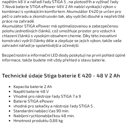
napětím 48 V a nářadí řady STIGA 5 , na plotostřih a vyžínač řady
7.
Nová baterie STIGA ePower 48V 2 Ah nabízí vynikající výkon v
kombinaci s vynikajícím komfortem. Akumulátor E420 je určen pro
péči o zahradu a zkonstruován tak, aby vydržel dlouhé a nepřetržité
práce na zahradě.
Akumulátor STIGA ePower má optimalizovanou a zabezpečenou
polohu jednotlivých článků, což umožňuje prostor pro vzduch k
chlazení článků s vysokým obsahem chemie. Díky této inovativní
konstrukci vydrží články déle a zlepšuje se jejich výkon, takže vaše
zahradní nářadí je spolehlivější a účinnější.
Bezpečnostní a informační LED diody poskytují na první pohled úplné
informace, takže budete mít vždy přehled o stavu baterie.
Technické údaje Stiga baterie E 420 - 48 V 2 Ah
Kapacita baterie 2 Ah
Napětí baterie 48 V
Vhodné pro nástroje řady STIGA 7 a 9
Baterie STIGA ePower
vhodná pro sekačky a nástroje řady STIGA 5 .
Standardní nabíjecí čas 90 min.
Nabíjení rychlonabíječkou 48 min.
Hmotnost produktu 0,88 kg