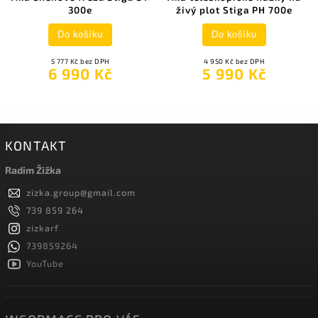
300e
živý plot Stiga PH 700e
Do košíku
Do košíku
5 777 Kč bez DPH
4 950 Kč bez DPH
6 990 Kč
5 990 Kč
KONTAKT
Radim Žižka
zizka.group
@
gmail.com
739 859 264
zizkarf
739859264
YouTube