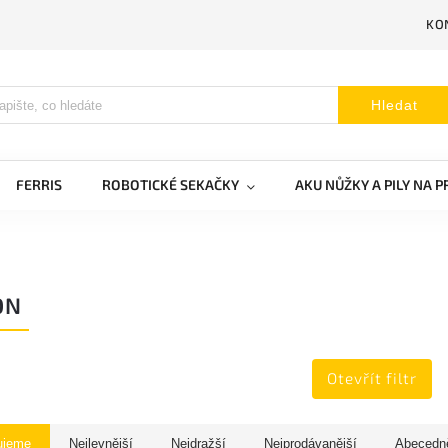
KO
Hledat
FERRIS
ROBOTICKÉ SEKAČKY
AKU NŮŽKY A PILY NA 
ON
Otevřít filtr
ujeme
Nejlevnější
Nejdražší
Nejprodávanější
Abecedn