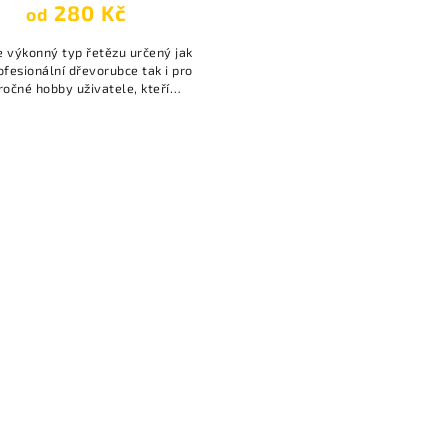
280 Kč
od
 výkonný typ řetězu určený jak
ofesionální dřevorubce tak i pro
ročné hobby uživatele, kteří
vají pily s roztečí řetězu 325”.