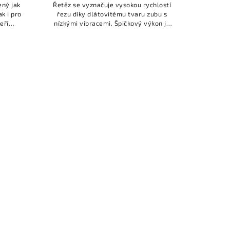
ený jak
Řetěz se vyznačuje vysokou rychlostí
k i pro
řezu díky dlátovitému tvaru zubu s
eří
nízkými vibracemi. Špičkový výkon je
 3/8”.
velkou předností tohoto typu řetězu.