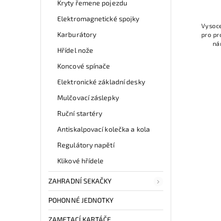
Kryty řemene pojezdu
Elektromagnetické spojky
Vysoce
Karburátory
pro pr
ná
Hřídel nože
použí
Koncové spínače
Elektronické základní desky
Mulčovací záslepky
Ruční startéry
Antiskalpovací kolečka a kola
Regulátory napětí
Klikové hřídele
ZAHRADNÍ SEKAČKY
POHONNÉ JEDNOTKY
ZAMETACÍ KARTÁČE