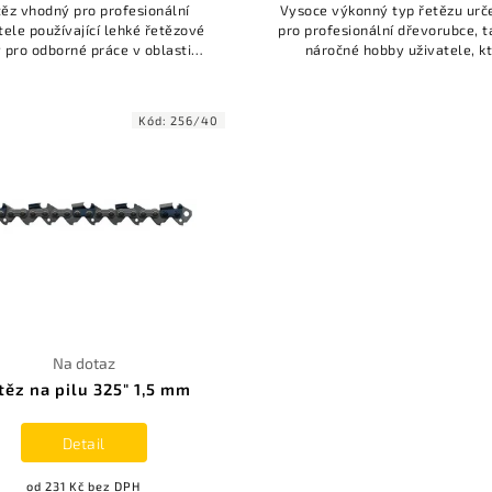
ěz vhodný pro profesionální
Vysoce výkonný typ řetězu urč
tele používající lehké řetězové
pro profesionální dřevorubce, ta
y pro odborné práce v oblasti
náročné hobby uživatele, kt
ržby parků, zahrad a stromů.
používají pily s roztečí řetězu
Kód:
256/40
Na dotaz
těz na pilu 325" 1,5 mm
Detail
od 231 Kč bez DPH