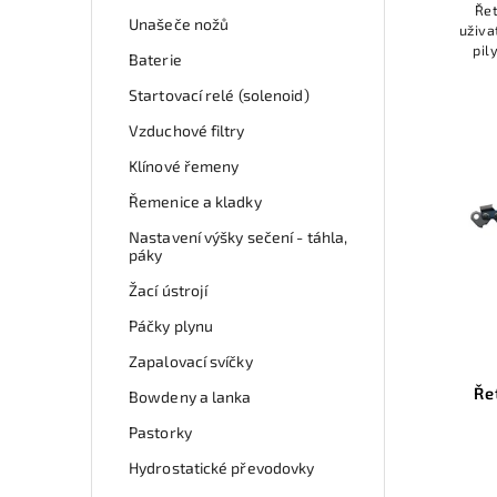
Řet
Unašeče nožů
uživa
pil
Baterie
úd
Startovací relé (solenoid)
Vzduchové filtry
Klínové řemeny
Řemenice a kladky
Nastavení výšky sečení - táhla,
páky
Žací ústrojí
Páčky plynu
Zapalovací svíčky
Ře
Bowdeny a lanka
Pastorky
Hydrostatické převodovky