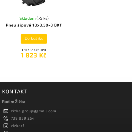
Skladem
(>5 ks)
Pneu šípová 18x8.50-8 BKT
Do košíku
1 507 Kč bez DPH
1 823 Kč
KONTAKT
Radim Žižka
zizka.group
@
gmail.com
739 859 264
zizkarf