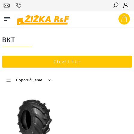
Hledat
BKT
Otevřít filtr
Doporučujeme
Nejlevnější
Nejdražší
Nejprodávanější
Abecedně