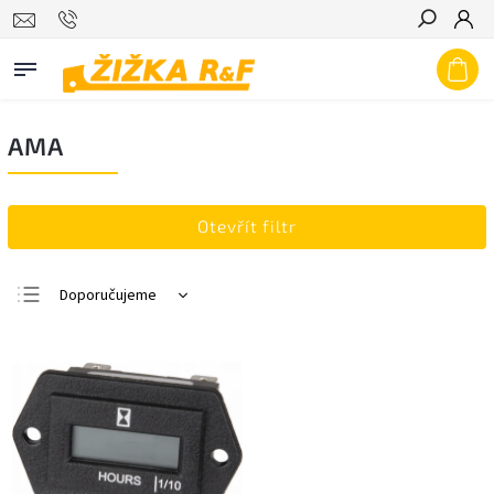
Hledat
AMA
Otevřít filtr
Doporučujeme
Nejlevnější
Nejdražší
Nejprodávanější
Abecedně