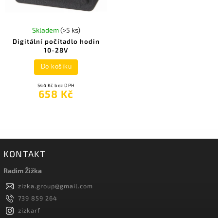
Skladem
(>5 ks)
Digitální počítadlo hodin
10-28V
Do košíku
544 Kč bez DPH
658 Kč
KONTAKT
Radim Žižka
zizka.group
@
gmail.com
739 859 264
zizkarf