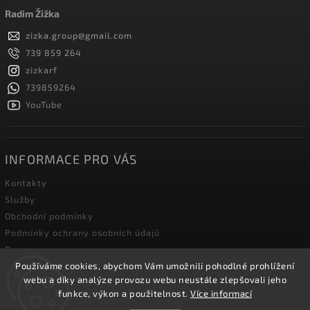
Radim Žižka
zizka.group
@
gmail.com
739 859 264
zizkarf
739859264
YouTube
INFORMACE PRO VÁS
Kontakty
Služby
Obchodní podmínky
Podmínky ochrany osobních údajů
Doprava
Blog zahradní techniky
Používáme cookies, abychom Vám umožnili pohodlné prohlížení
webu a díky analýze provozu webu neustále zlepšovali jeho
funkce, výkon a použitelnost.
Více informací
Copyright 2026
Žižka R&F s.r.o.
. Všechna práva vyhrazena.