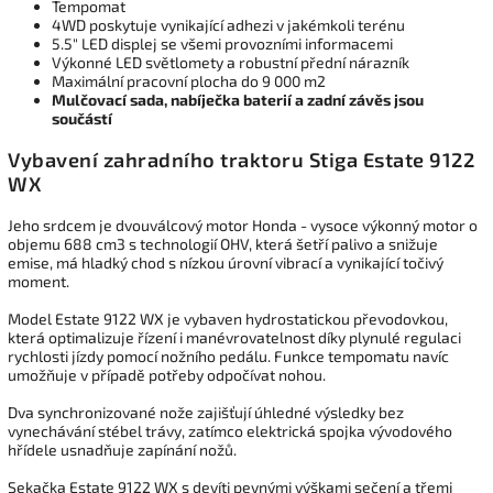
Tempomat
4WD poskytuje vynikající adhezi v jakémkoli terénu
5.5" LED displej se všemi provozními informacemi
Výkonné LED světlomety a robustní přední nárazník
Maximální pracovní plocha do 9 000 m2
Mulčovací sada, nabíječka baterií a zadní závěs jsou
součástí
Vybavení zahradního traktoru Stiga Estate 9122
WX
Jeho srdcem je dvouválcový motor Honda - vysoce výkonný motor o
objemu 688 cm3 s technologií OHV, která šetří palivo a snižuje
emise, má hladký chod s nízkou úrovní vibrací a vynikající točivý
moment.
Model Estate 9122 WX je vybaven hydrostatickou převodovkou,
která
optimalizuje řízení i manévrovatelnost díky plynulé regulaci
rychlosti jízdy pomocí nožního pedálu. Funkce tempomatu navíc
umožňuje v případě potřeby odpočívat nohou.
Dva synchronizované nože zajišťují úhledné výsledky bez
vynechávání stébel trávy, zatímco elektrická spojka vývodového
hřídele usnadňuje zapínání nožů.
Sekačka Estate 9122 WX s devíti pevnými výškami sečení a třemi