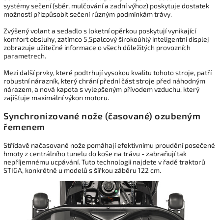
systémy sečení (sběr, mulčování a zadní výhoz) poskytuje dostatek
možností přizpůsobit sečení různým podmínkám trávy.
Zvýšený volant a sedadlo s loketní opěrkou poskytují vynikající
komfort obsluhy, zatímco 5,5palcový širokoúhlý inteligentní displej
zobrazuje užitečné informace o všech důležitých provozních
parametrech.
Mezi další prvky, které podtrhují vysokou kvalitu tohoto stroje, patří
robustní nárazník, který chrání přední část stroje před náhodným
nárazem, a nová kapota s vylepšeným přívodem vzduchu, který
zajišťuje maximální výkon motoru.
Synchronizované nože (časované) ozubeným
řemenem
Střídavě načasované nože pomáhají efektivnímu proudění posečené
hmoty z centrálního tunelu do koše na trávu - zabraňují tak
nepříjemnému ucpávání. Tuto technologii najdete v řadě traktorů
STIGA, konkrétně u modelů s šířkou záběru 122 cm.