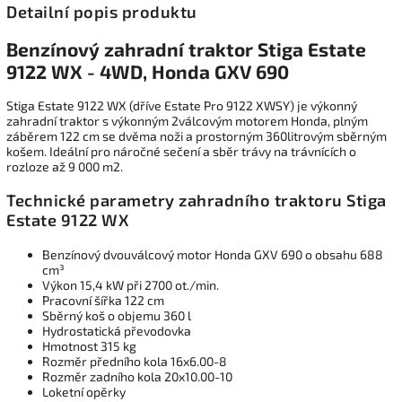
Detailní popis produktu
Benzínový zahradní traktor Stiga Estate
9122 WX - 4WD, Honda GXV 690
Stiga Estate 9122 WX (dříve Estate Pro 9122 XWSY) je výkonný
zahradní traktor s výkonným 2válcovým motorem Honda, plným
záběrem 122 cm se dvěma noži a prostorným 360litrovým sběrným
košem. Ideální pro náročné sečení a sběr trávy na trávnících o
rozloze až 9 000 m2.
Technické parametry zahradního traktoru Stiga
Estate 9122 WX
Benzínový dvouválcový motor Honda GXV 690 o obsahu 688
cm³
Výkon 15,4 kW při 2700 ot./min.
Pracovní šířka 122 cm
Sběrný koš o objemu 360 l
Hydrostatická převodovka
Hmotnost 315 kg
Rozměr předního kola 16x6.00-8
Rozměr zadního kola 20x10.00-10
Loketní opěrky