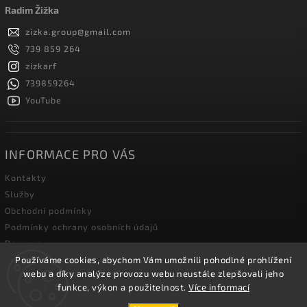
Radim Žižka
zizka.group
@
gmail.com
739 859 264
zizkarf
739859264
YouTube
INFORMACE PRO VÁS
Kontakty
Služby
Obchodní podmínky
Podmínky ochrany osobních údajů
Doprava
Blog zahradní techniky
Používáme cookies, abychom Vám umožnili pohodlné prohlížení
webu a díky analýze provozu webu neustále zlepšovali jeho
funkce, výkon a použitelnost.
Více informací
Copyright 2026
Žižka R&F s.r.o.
. Všechna práva vyhrazena.