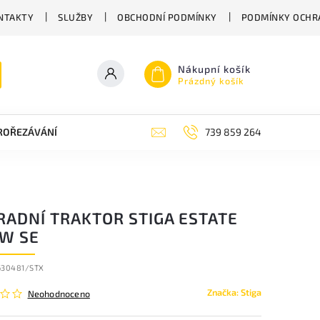
NTAKTY
SLUŽBY
OBCHODNÍ PODMÍNKY
PODMÍNKY OCHR
Nákupní košík
Prázdný košík
PROŘEZÁVÁNÍ
ZAHRADNÍ NŮŽKY
ZAHRADNÍ NÁŘADÍ STIGA
739 859 264
RADNÍ TRAKTOR STIGA ESTATE
 W SE
630481/STX
Značka:
Stiga
Neohodnoceno