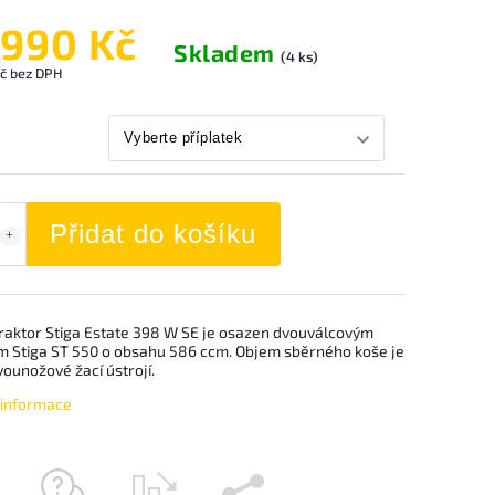
 990 Kč
Skladem
(4 ks)
č
bez DPH
Přidat do košíku
traktor Stiga Estate 398 W SE je osazen dvouválcovým
 Stiga ST 550 o obsahu 586 ccm. Objem sběrného koše je
vounožové žací ústrojí.
í informace