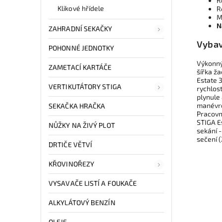
R
Klikové hřídele
R
M
N
ZAHRADNÍ SEKAČKY
Vybav
POHONNÉ JEDNOTKY
Výkonný
ZAMETACÍ KARTÁČE
šířka ža
Estate 
VERTIKUTÁTORY STIGA
rychlos
plynule
manévro
SEKAČKA HRAČKA
Pracovní
STIGA E
NŮŽKY NA ŽIVÝ PLOT
sekání 
sečení 
DRTIČE VĚTVÍ
KŘOVINOŘEZY
VYSAVAČE LISTÍ A FOUKAČE
ALKYLÁTOVÝ BENZÍN
OLEJE