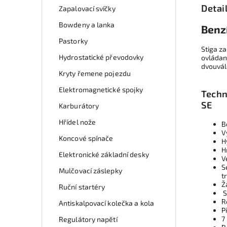
Detai
Zapalovací svíčky
Bowdeny a lanka
Benz
Pastorky
Stiga z
Hydrostatické převodovky
ovládan
dvouvál
Kryty řemene pojezdu
Elektromagnetické spojky
Techn
SE
Karburátory
Hřídel nože
B
V
Koncové spínače
H
H
Elektronické základní desky
V
S
Mulčovací záslepky
t
Ž
Ruční startéry
S
R
Antiskalpovací kolečka a kola
P
7
Regulátory napětí