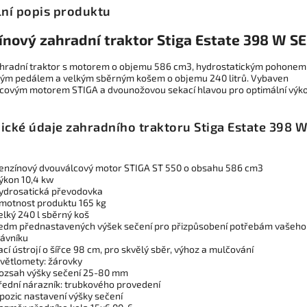
lní popis produktu
ínový zahradní traktor Stiga Estate 398 W SE
ahradní traktor s motorem o objemu 586 cm3, hydrostatickým pohonem
ým pedálem a velkým sběrným košem o objemu 240 litrů. Vybaven
covým motorem STIGA a dvounožovou sekací hlavou pro optimální výko
ické údaje zahradního traktoru Stiga Estate 398 
enzínový dvouválcový motor STIGA ST 550 o obsahu 586 cm3
ýkon 10,4 kw
ydrosatická převodovka
motnost produktu 165 kg
elký 240 l sběrný koš
edm přednastavených výšek sečení pro přizpůsobení potřebám vašeho
rávníku
ací ústrojí o šířce 98 cm, pro skvělý sběr, výhoz a mulčování
větlomety: žárovky
ozsah výšky sečení 25-80 mm
řední nárazník: trubkového provedení
 pozic nastavení výšky sečení