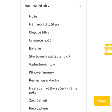
NÁHRADNÍ DÍLY
Nože
Náhradní díly Stiga
Olejové filtry
Unašeče nožů
Baterie
Startovací relé (solenoid)
Vzduchové filtry
Klínové řemeny
Řemenice a kladky
Nastavení výšky sečení - táhla,
páky
Žací ústrojí
Popis
Páčky plynu