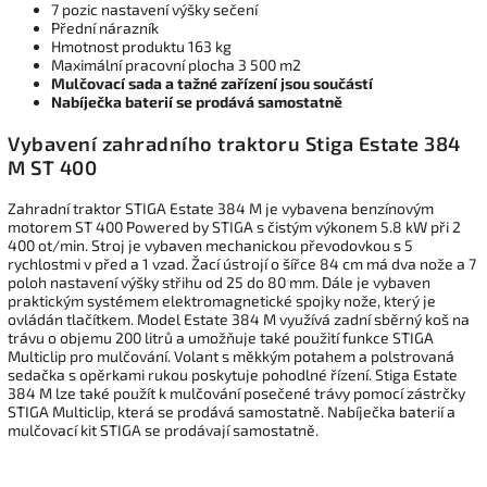
7 pozic nastavení výšky sečení
Přední nárazník
Hmotnost produktu 163 kg
Maximální pracovní plocha 3 500 m2
Mulčovací sada a tažné zařízení jsou součástí
Nabíječka baterií se prodává samostatně
Vybavení zahradního traktoru Stiga Estate 384
M ST 400
Zahradní traktor STIGA Estate 384 M je vybavena benzínovým
motorem ST 400 Powered by STIGA s čistým výkonem 5.8 kW při 2
400 ot/min. Stroj je vybaven mechanickou převodovkou s 5
rychlostmi v před a 1 vzad. Žací ústrojí o šířce 84 cm má dva nože a 7
poloh nastavení výšky střihu od 25 do 80 mm. Dále je vybaven
praktickým systémem elektromagnetické spojky nože, který je
ovládán tlačítkem. Model Estate 384 M využívá zadní sběrný koš na
trávu o objemu 200 litrů a umožňuje také použití funkce STIGA
Multiclip pro mulčování. Volant s měkkým potahem a polstrovaná
sedačka s opěrkami rukou poskytuje
pohodlné řízení. Stiga Estate
384 M lze také použít k mulčování posečené trávy pomocí zástrčky
STIGA Multiclip, která se prodává samostatně. Nabíječka baterií a
mulčovací kit STIGA se prodávají samostatně.