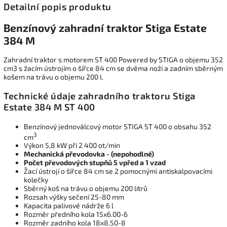
Detailní popis produktu
Benzínový zahradní traktor Stiga Estate
384 M
Zahradní traktor s motorem ST 400 Powered by STIGA o objemu 352
cm3 s žacím ústrojím o šířce 84 cm se dvěma noži a zadním sběrným
košem na trávu o objemu 200 l.
Technické údaje zahradního traktoru Stiga
Estate 384 M ST 400
Benzínový jednoválcový motor STIGA ST 400 o obsahu 352
3
cm
Výkon 5,8 kW při 2 400 ot/min
Mechanická převodovka - (nepohodlné)
Počet převodových stupňů 5 vpřed a 1 vzad
Žací ústrojí o šířce 84 cm se 2 pomocnými antiskalpovacími
kolečky
Sběrný koš na trávu o objemu 200 litrů
Rozsah výšky sečení 25-80 mm
Kapacita palivové nádrže 6 l
Rozměr předního kola 15x6.00-6
Rozměr zadního kola 18x8.50-8