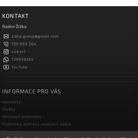
KONTAKT
Radim Žižka
zizka.group
@
gmail.com
739 859 264
zizkarf
739859264
YouTube
INFORMACE PRO VÁS
Kontakty
Služby
Obchodní podmínky
Podmínky ochrany osobních údajů
Doprava