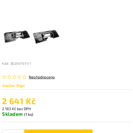
Kód:
382547071/1
Neohodnoceno
Značka:
Stiga
2 641 Kč
2 183 Kč bez DPH
Skladem
(1 ks)