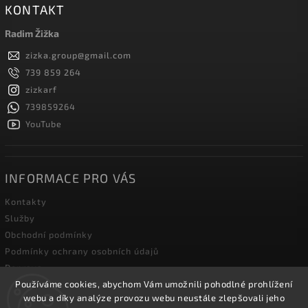
KONTAKT
Radim Žižka
zizka.group
@
gmail.com
739 859 264
zizkarf
739859264
YouTube
INFORMACE PRO VÁS
Kontakty
Služby
Obchodní podmínky
Podmínky ochrany osobních údajů
Doprava
Používáme cookies, abychom Vám umožnili pohodlné prohlížení
Blog zahradní techniky
webu a díky analýze provozu webu neustále zlepšovali jeho