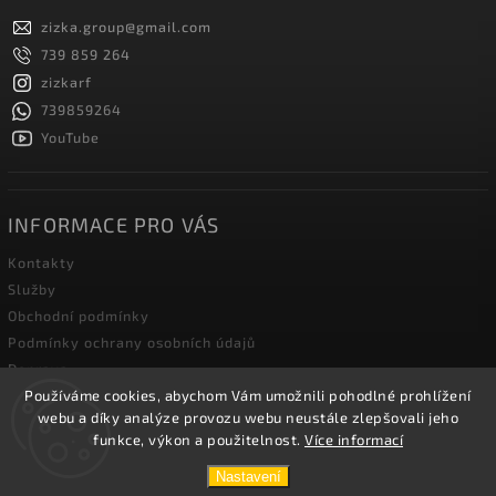
zizka.group
@
gmail.com
739 859 264
zizkarf
739859264
YouTube
INFORMACE PRO VÁS
Kontakty
Služby
Obchodní podmínky
Podmínky ochrany osobních údajů
Doprava
Používáme cookies, abychom Vám umožnili pohodlné prohlížení
Blog zahradní techniky
webu a díky analýze provozu webu neustále zlepšovali jeho
funkce, výkon a použitelnost.
Více informací
Copyright 2026
Žižka R&F s.r.o.
. Všechna práva vyhrazena.
Nastavení
Vytvořil
Shoptet
| Design
Shoptak.cz.