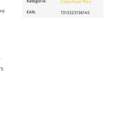
Kategorie
:
Vzduchové filtry
aný
EAN
:
7313323136145
-
FS