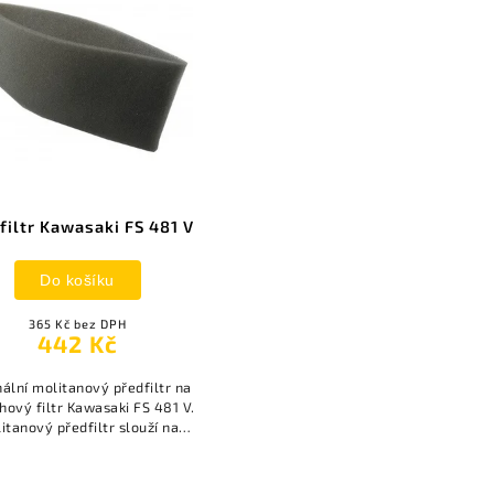
filtr Kawasaki FS 481 V
Do košíku
365 Kč bez DPH
442 Kč
nální molitanový předfiltr na
hový filtr Kawasaki FS 481 V.
itanový předfiltr slouží na
ycení drobných nečistot při
nasávání vzduchu.