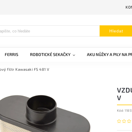
KO
Hledat
FERRIS
ROBOTICKÉ SEKAČKY
AKU NŮŽKY A PILY NA 
vý filtr Kawasaki FS 481 V
VZD
V
Kód:
1185