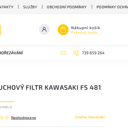
NTAKTY
SLUŽBY
OBCHODNÍ PODMÍNKY
PODMÍNKY OCHR
Nákupní košík
Prázdný košík
PROŘEZÁVÁNÍ
ZAHRADNÍ NŮŽKY
ZAHRADNÍ NÁŘADÍ STIGA
739 859 264
UCHOVÝ FILTR KAWASAKI FS 481
51100/0
Značka:
Kawasaki
Neohodnoceno