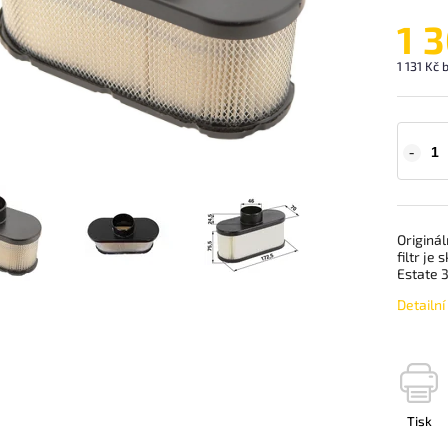
1 
1 131 Kč
Originá
filtr je
Estate 
Detailn
Tisk