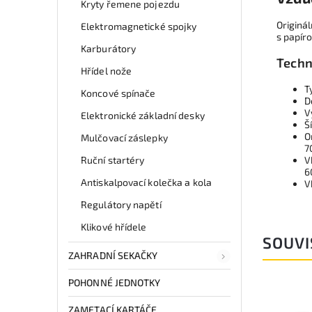
Kryty řemene pojezdu
Originál
Elektromagnetické spojky
s papíro
Karburátory
Techn
Hřídel nože
T
Koncové spínače
D
V
Elektronické základní desky
Š
O
Mulčovací záslepky
7
Ruční startéry
V
6
Antiskalpovací kolečka a kola
V
Regulátory napětí
Klikové hřídele
SOUVI
ZAHRADNÍ SEKAČKY
POHONNÉ JEDNOTKY
ZAMETACÍ KARTÁČE