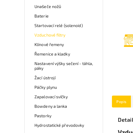
Unašeče nožů
Baterie
Startovací relé (solenoid)
Vzduchové filtry
Klínové řemeny
Řemenice a kladky
Nastavení výšky sečení - táhla,
páky
Žací ústrojí
Páčky plynu
Zapalovací svíčky
Popis
Bowdeny a lanka
Pastorky
Detai
Hydrostatické převodovky
Vzdu