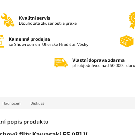
Kvalitní servis
Dlouholeté zkušenosti a praxe
Kamenná prodejna
se Showroomem Uherské Hradiště, Vésky
Vlastní doprava zdarma
při objednávce nad 50 000,- dor
Hodnocení
Diskuze
lní popis produktu
chový filtr Kawasaki FS 481 V