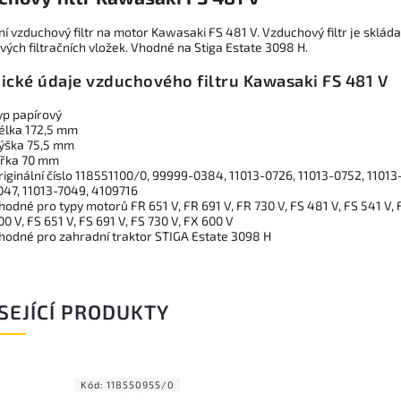
ní vzduchový filtr na motor Kawasaki FS 481 V. Vzduchový filtr je sklád
vých filtračních vložek. Vhodné na Stiga Estate 3098 H.
ické údaje vzduchového filtru Kawasaki FS 481 V
yp papírový
élka 172,5 mm
ýška 75,5 mm
ířka 70 mm
riginální číslo 118551100/0, 99999-0384,
11013-0726, 11013-0752, 11013
047, 11013-7049, 4109716
hodné pro typy motorů
FR 651 V, FR 691 V, FR 730 V, FS 481 V, FS 541 V, 
00 V, FS 651 V, FS 691 V, FS 730 V, FX 600 V
hodné pro zahradní traktor STIGA Estate 3098 H
SEJÍCÍ PRODUKTY
Kód:
118550955/0