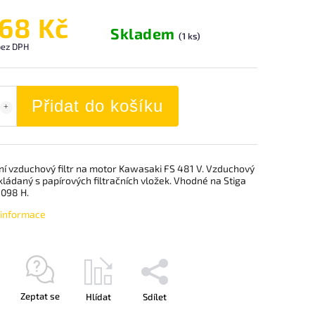
368 Kč
Skladem
(1 ks)
 bez DPH
Přidat do košíku
lní vzduchový filtr na motor Kawasaki FS 481 V. Vzduchový
 skládaný s papírových filtračních vložek. Vhodné na Stiga
3098 H.
í informace
Zeptat se
Hlídat
Sdílet