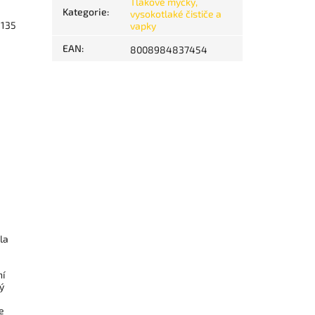
Tlakové myčky,
Kategorie
:
vysokotlaké čističe a
 135
vapky
EAN
:
8008984837454
la
ní
ý
e