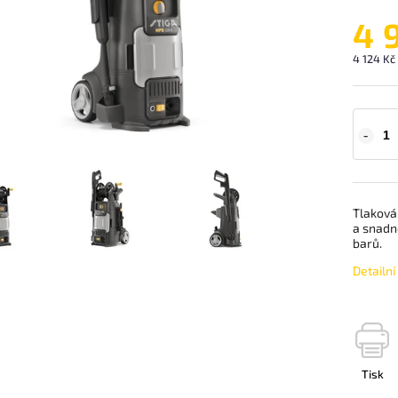
4 
4 124 Kč
Tlaková
a snadno
barů.
Detailn
Tisk