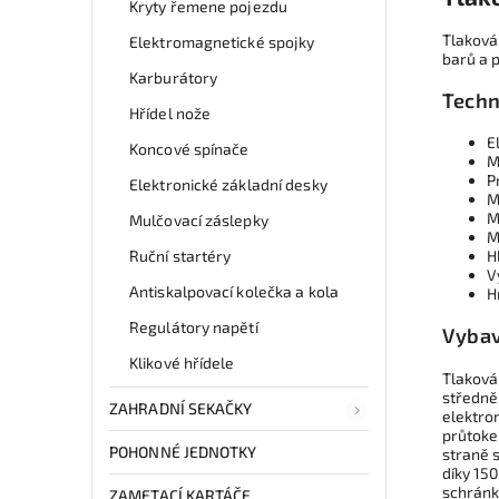
Kryty řemene pojezdu
Tlaková
Elektromagnetické spojky
barů a 
Karburátory
Techn
Hřídel nože
E
Koncové spínače
M
P
Elektronické základní desky
M
M
Mulčovací záslepky
M
Ruční startéry
H
V
Antiskalpovací kolečka a kola
H
Regulátory napětí
Vybav
Klikové hřídele
Tlaková
středně
ZAHRADNÍ SEKAČKY
elektro
průtoke
POHONNÉ JEDNOTKY
straně 
díky 15
schránky
ZAMETACÍ KARTÁČE