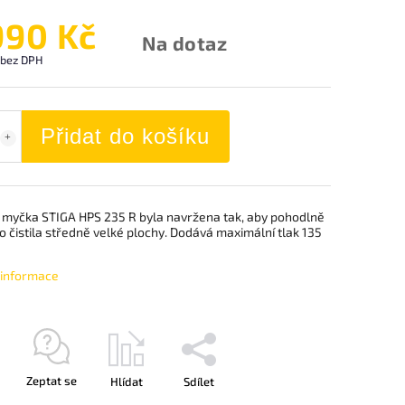
990 Kč
Na dotaz
 bez DPH
Přidat do košíku
 myčka STIGA HPS 235 R byla navržena tak, aby pohodlně
 čistila středně velké plochy. Dodává maximální tlak 135
í informace
Zeptat se
Hlídat
Sdílet