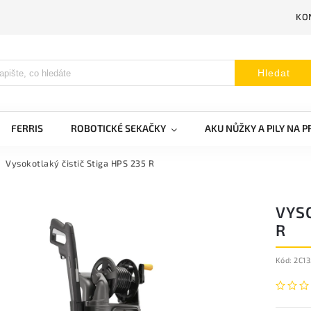
KO
Hledat
FERRIS
ROBOTICKÉ SEKAČKY
AKU NŮŽKY A PILY NA 
Vysokotlaký čistič Stiga HPS 235 R
VYSO
R
Kód:
2C13