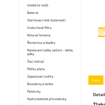
Unašeče nožů
Baterie
Startovací relé (solenoid)
Vzduchové filtry
Klínové řemeny
Řemenice a kladky
Nastavení výšky sečení - táhla,
páky
Žací ústrojí
Páčky plynu
Zapalovací svíčky
Popis
Bowdeny a lanka
Pastorky
Detai
Hydrostatické převodovky
Tlak