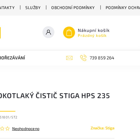
NTAKTY
SLUŽBY
OBCHODNÍ PODMÍNKY
PODMÍNKY OCHR
Nákupní košík
Prázdný košík
PROŘEZÁVÁNÍ
ZAHRADNÍ NŮŽKY
ZAHRADNÍ NÁŘADÍ STIGA
739 859 264
KOTLAKÝ ČISTIČ STIGA HPS 235
51801/ST2
Značka:
Stiga
Neohodnoceno