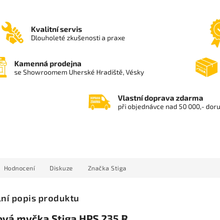
Kvalitní servis
Dlouholeté zkušenosti a praxe
Kamenná prodejna
se Showroomem Uherské Hradiště, Vésky
Vlastní doprava zdarma
při objednávce nad 50 000,- dor
Hodnocení
Diskuze
Značka
Stiga
lní popis produktu
ová myčka Stiga HPS 235 R