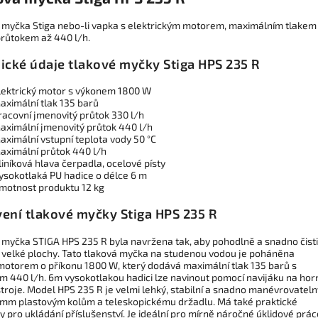
 myčka Stiga nebo-li vapka s elektrickým motorem, maximálním tlakem
průtokem až 440 l/h.
ické údaje tlakové myčky Stiga HPS 235 R
lektrický motor s výkonem 1800 W
aximální tlak 135 barů
racovní jmenovitý průtok 330 l/h
aximální jmenovitý průtok 440 l/h
aximální vstupní teplota vody 50 °C
aximální průtok 440 l/h
liníková hlava čerpadla, ocelové písty
ysokotlaká PU hadice o délce 6 m
motnost produktu 12 kg
ení tlakové myčky Stiga HPS 235 R
 myčka STIGA HPS 235 R byla navržena tak, aby pohodlně a snadno čisti
 velké plochy. Tato tlaková myčka na studenou vodou je poháněna
motorem o příkonu 1800 W, který dodává maximální tlak 135 barů s
m 440 l/h. 6m vysokotlakou hadici lze navinout pomocí navijáku na hor
stroje. Model HPS 235 R je velmi lehký, stabilní a snadno manévrovateln
0mm plastovým kolům a teleskopickému držadlu. Má také praktické
 pro ukládání příslušenství. Je ideální pro mírně náročné úklidové prác