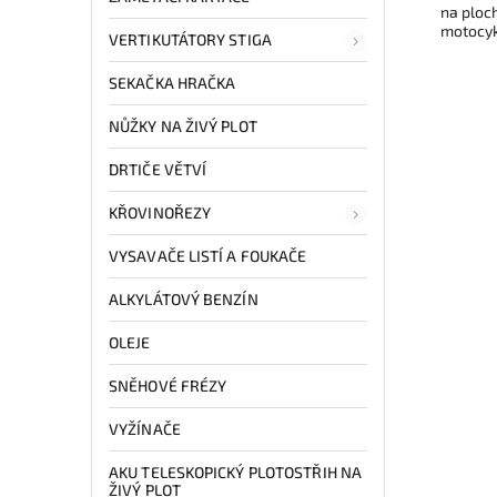
na ploch
motocyk
VERTIKUTÁTORY STIGA
SEKAČKA HRAČKA
NŮŽKY NA ŽIVÝ PLOT
DRTIČE VĚTVÍ
KŘOVINOŘEZY
VYSAVAČE LISTÍ A FOUKAČE
ALKYLÁTOVÝ BENZÍN
OLEJE
SNĚHOVÉ FRÉZY
VYŽÍNAČE
AKU TELESKOPICKÝ PLOTOSTŘIH NA
ŽIVÝ PLOT