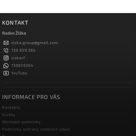
KONTAKT
Radim Žižka
zizka.group
@
gmail.com
739 859 264
zizkarf
739859264
YouTube
INFORMACE PRO VÁS
Kontakty
Služby
Obchodní podmínky
Podmínky ochrany osobních údajů