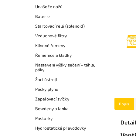
Unašeče nožů
Baterie
Startovací relé (solenoid)
Vzduchové filtry
Klínové řemeny
Řemenice a kladky
Nastavení výšky sečení - táhla,
páky
Žací ústrojí
Páčky plynu
Zapalovací svíčky
Popis
Bowdeny a lanka
Pastorky
Detai
Hydrostatické převodovky
Vent