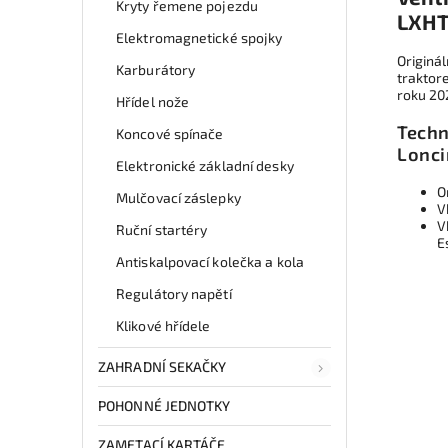
Kryty řemene pojezdu
LXHT
Elektromagnetické spojky
Originá
Karburátory
traktor
roku 20
Hřídel nože
Techn
Koncové spínače
Lonci
Elektronické základní desky
O
Mulčovací záslepky
V
V
Ruční startéry
E
Antiskalpovací kolečka a kola
Regulátory napětí
Klikové hřídele
ZAHRADNÍ SEKAČKY
POHONNÉ JEDNOTKY
ZAMETACÍ KARTÁČE