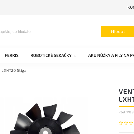
KO
Hledat
FERRIS
ROBOTICKÉ SEKAČKY
AKU NŮŽKY A PILY NA 
n LXHT20 Stiga
VEN
LXH
Kód:
118