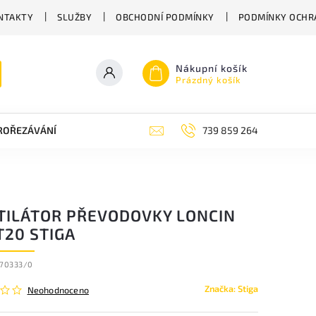
NTAKTY
SLUŽBY
OBCHODNÍ PODMÍNKY
PODMÍNKY OCHR
Nákupní košík
Prázdný košík
PROŘEZÁVÁNÍ
ZAHRADNÍ NŮŽKY
ZAHRADNÍ NÁŘADÍ STIGA
739 859 264
TILÁTOR PŘEVODOVKY LONCIN
T20 STIGA
870333/0
Značka:
Stiga
Neohodnoceno