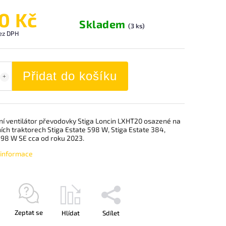
0 Kč
Skladem
(3 ks)
ez DPH
Přidat do košíku
lní ventilátor převodovky Stiga Loncin LXHT20 osazené na
ch traktorech Stiga Estate 598 W, Stiga Estate 384,
398 W SE cca od roku 2023.
í informace
Zeptat se
Hlídat
Sdílet