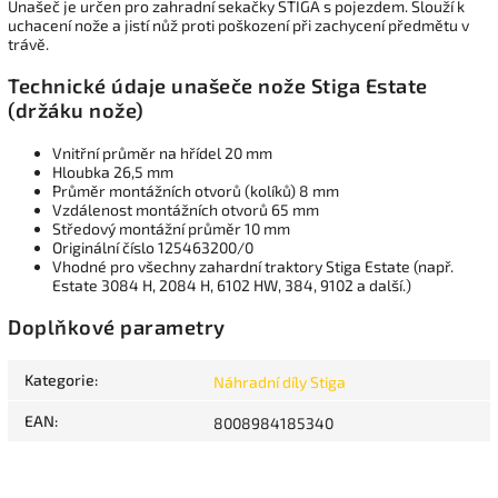
Unašeč je určen pro zahradní sekačky STIGA s pojezdem. Slouží k
uchacení nože a jistí nůž proti poškození při zachycení předmětu v
trávě.
Technické údaje unašeče nože Stiga Estate
(držáku nože)
Vnitřní průměr na hřídel 20 mm
Hloubka 26,5 mm
Průměr montážních otvorů (kolíků) 8 mm
Vzdálenost montážních otvorů 65 mm
Středový montážní průměr 10 mm
Originální číslo 125463200/0
Vhodné pro všechny zahardní traktory Stiga Estate (např.
Estate 3084 H, 2084 H, 6102 HW, 384, 9102 a další.)
Doplňkové parametry
Kategorie
:
Náhradní díly Stiga
EAN
:
8008984185340