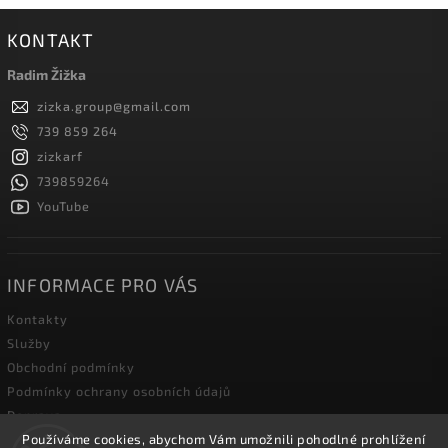
KONTAKT
Radim Žižka
zizka.group
@
gmail.com
739 859 264
zizkarf
739859264
YouTube
INFORMACE PRO VÁS
Kontakty
Služby
Obchodní podmínky
Podmínky ochrany osobních údajů
Doprava
Používáme cookies, abychom Vám umožnili pohodlné prohlížení
Blog zahradní techniky