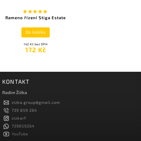
Rameno řízení Stiga Estate
Do košíku
142 Kč bez DPH
172 Kč
KONTAKT
Radim Žižka
zizka.group
@
gmail.com
739 859 264
zizkarf
739859264
YouTube