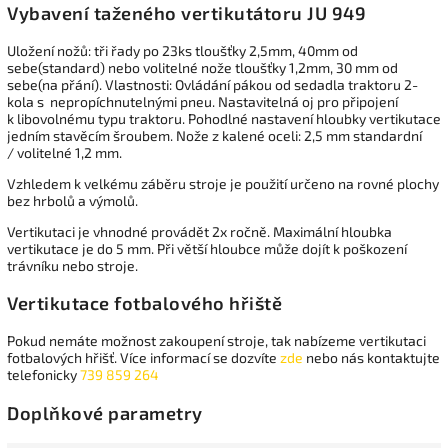
Vybavení taženého vertikutátoru JU 949
Uložení nožů: tři řady po 23ks tloušťky 2,5mm, 40mm od
sebe(standard) nebo volitelné nože tloušťky 1,2mm, 30 mm od
sebe(na přání). Vlastnosti: Ovládání pákou od sedadla traktoru 2-
kola s nepropíchnutelnými pneu. Nastavitelná oj pro připojení
k libovolnému typu traktoru. Pohodlné nastavení hloubky vertikutace
jedním stavěcím šroubem. Nože z kalené oceli: 2,5 mm standardní
/ volitelné 1,2 mm.
Vzhledem k velkému záběru stroje je použití určeno na rovné plochy
bez hrbolů a výmolů.
Vertikutaci je vhnodné provádět 2x ročně. Maximální hloubka
vertikutace je do 5 mm. Při větší hloubce může dojít k poškození
trávníku nebo stroje.
Vertikutace fotbalového hřiště
Pokud nemáte možnost zakoupení stroje, tak nabízeme vertikutaci
fotbalových hřišť. Více informací se dozvíte
zde
nebo nás kontaktujte
telefonicky
739 859 264
Doplňkové parametry