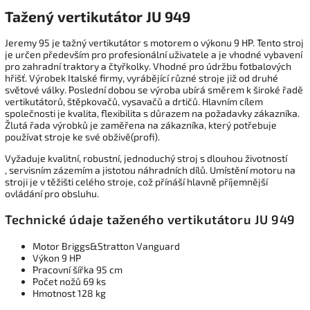
Tažený vertikutátor JU 949
Jeremy 95 je tažný vertikutátor s motorem o výkonu 9 HP.
Tento stroj
je určen především pro profesionální uživatele a je vhodné vybavení
pro zahradní traktory a čtyřkolky. Vhodné pro údržbu fotbalových
hřišť. Výrobek Italské firmy, vyrábějící různé stroje již od druhé
světové války. Poslední dobou se výroba ubírá směrem k široké řadě
vertikutátorů, štěpkovačů, vysavačů a drtičů. Hlavním cílem
společnosti je kvalita, flexibilita s důrazem na požadavky zákazníka.
Žlutá řada výrobků je zaměřena na zákazníka, který potřebuje
používat stroje ke své obživě(profi).
Vyžaduje kvalitní, robustní, jednoduchý stroj s dlouhou životností
, servisním zázemím a jistotou náhradních dílů. Umístění motoru na
stroji je v těžišti celého stroje, což přínáší hlavně příjemnější
ovládání pro obsluhu.
Technické údaje taženého vertikutátoru JU 949
Motor Briggs&Stratton Vanguard
Výkon 9 HP
Pracovní šířka 95 cm
Počet nožů 69 ks
Hmotnost 128 kg