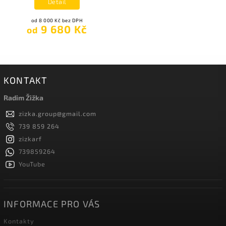
Detail
od 8 000 Kč bez DPH
9 680 Kč
od
KONTAKT
Radim Žižka
zizka.group
@
gmail.com
739 859 264
zizkarf
739859264
YouTube
INFORMACE PRO VÁS
Kontakty