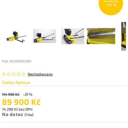
114 990 Kč
–21 %
Kód:
ACZA000JU94
Neohodnoceno
Značka:
Agrinova
114 990 Kč
–21 %
89 900 Kč
74 298 Kč bez DPH
Na dotaz
(1 ks)