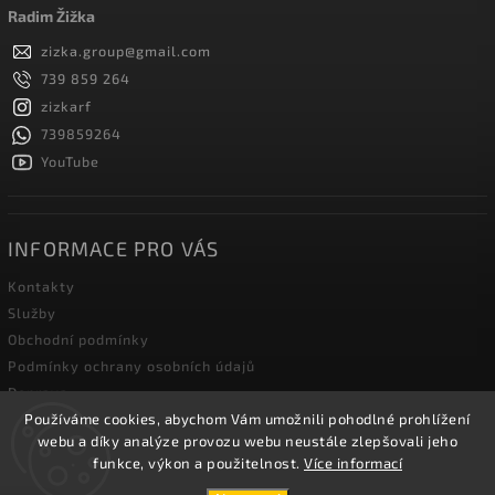
Radim Žižka
zizka.group
@
gmail.com
739 859 264
zizkarf
739859264
YouTube
INFORMACE PRO VÁS
Kontakty
Služby
Obchodní podmínky
Podmínky ochrany osobních údajů
Doprava
Používáme cookies, abychom Vám umožnili pohodlné prohlížení
Blog zahradní techniky
webu a díky analýze provozu webu neustále zlepšovali jeho
funkce, výkon a použitelnost.
Více informací
Copyright 2026
Žižka R&F s.r.o.
. Všechna práva vyhrazena.