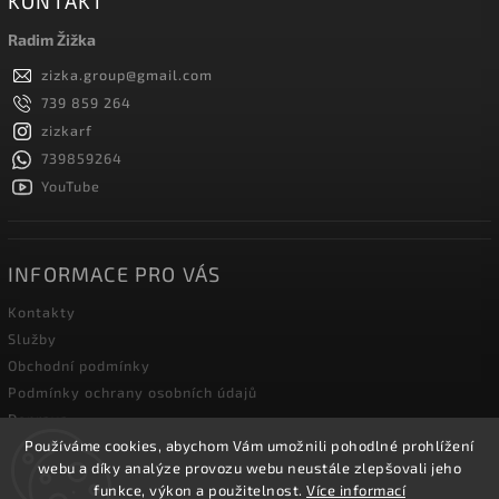
KONTAKT
Radim Žižka
zizka.group
@
gmail.com
739 859 264
zizkarf
739859264
YouTube
INFORMACE PRO VÁS
Kontakty
Služby
Obchodní podmínky
Podmínky ochrany osobních údajů
Doprava
Používáme cookies, abychom Vám umožnili pohodlné prohlížení
Blog zahradní techniky
webu a díky analýze provozu webu neustále zlepšovali jeho
funkce, výkon a použitelnost.
Více informací